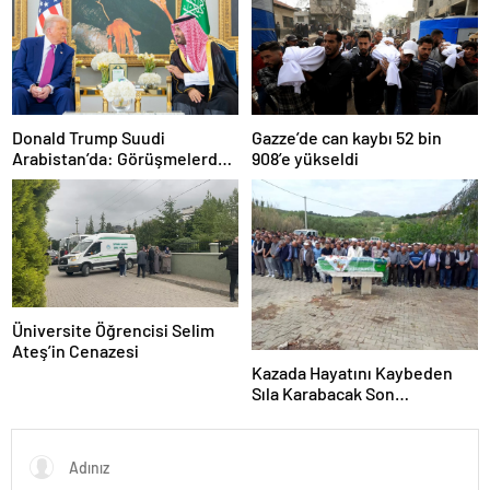
Donald Trump Suudi
Gazze’de can kaybı 52 bin
Arabistan’da: Görüşmelerde
908’e yükseldi
uyukladı
Üniversite Öğrencisi Selim
Ateş’in Cenazesi
Kazada Hayatını Kaybeden
Sıla Karabacak Son
Yolculuğuna Uğurlandı