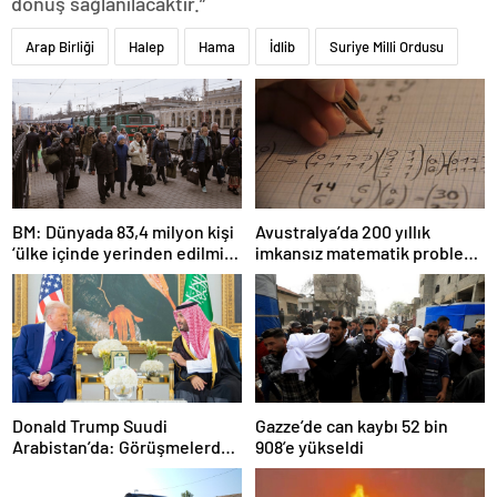
dönüş sağlanılacaktır.”
Arap Birliği
Halep
Hama
İdlib
Suriye Milli Ordusu
BM: Dünyada 83,4 milyon kişi
Avustralya’da 200 yıllık
‘ülke içinde yerinden edilmiş’
imkansız matematik problemi
olarak yaşıyor
çözüldü
Donald Trump Suudi
Gazze’de can kaybı 52 bin
Arabistan’da: Görüşmelerde
908’e yükseldi
uyukladı