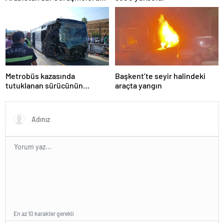
uyukladı
Metrobüs kazasında
Başkent’te seyir halindeki
tutuklanan sürücünün
araçta yangın
ifadesine ulaşıldı
En az 10 karakter gerekli