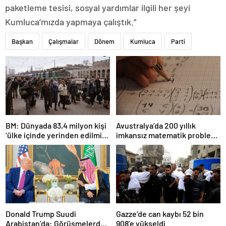
paketleme tesisi, sosyal yardımlar ilgili her şeyi
Kumluca’mızda yapmaya çalıştık.”
Başkan
Çalışmalar
Dönem
Kumluca
Parti
BM: Dünyada 83,4 milyon kişi
Avustralya’da 200 yıllık
‘ülke içinde yerinden edilmiş’
imkansız matematik problemi
olarak yaşıyor
çözüldü
Donald Trump Suudi
Gazze’de can kaybı 52 bin
Arabistan’da: Görüşmelerde
908’e yükseldi