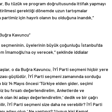
irilmesi gerektiği dönemde uzun tartışmalar
partimiz için hayırlı olanın bu olduğuna inandık.”
da Buğra Kavuncu”
 seçmeninin, üyelerinin büyük çoğunluğu İstanbul’da
m İmamoğlu’na oy verecek.” şeklinde iddialar
adaşlar, o da Buğra Kavuncu. İYİ Parti seçmeni hiçbir yere
afızası güçlüdür. İYİ Parti seçmeni zamanında sorduğu
 biz 14 Mayıs öncesi ‘Türkiye elden gider, seçimi
biz bu fırsatı değerlendirelim. Anketlerde ve
lan iki adayı değerlendirelim.’ dedik ve bir çağrı
ir, İYİ Parti seçmeni size daha ne verebilir? İYİ Parti
nı adayı olun.’ Ne yaptınız? ‘Uygun kişi Kemal