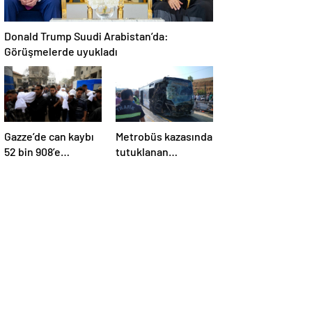
Donald Trump Suudi Arabistan’da:
Görüşmelerde uyukladı
Gazze’de can kaybı
Metrobüs kazasında
52 bin 908’e
tutuklanan
yükseldi
sürücünün
ifadesine ulaşıldı