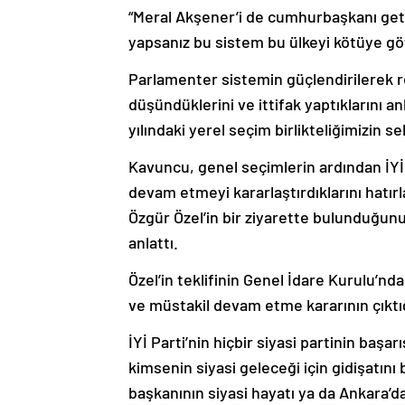
“Meral Akşener’i de cumhurbaşkanı get
yapsanız bu sistem bu ülkeyi kötüye göt
Parlamenter sistemin güçlendirilerek re
düşündüklerini ve ittifak yaptıklarını a
yılındaki yerel seçim birlikteliğimizin 
Kavuncu, genel seçimlerin ardından İYİ P
devam etmeyi kararlaştırdıklarını hatır
Özgür Özel’in bir ziyarette bulunduğun
anlattı.
Özel’in teklifinin Genel İdare Kurulu’nd
ve müstakil devam etme kararının çıktığ
İYİ Parti’nin hiçbir siyasi partinin başar
kimsenin siyasi geleceği için gidişatını
başkanının siyasi hayatı ya da Ankara’da
kendi tüzüğümüz, kendi programımız va