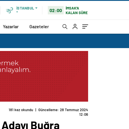
İMSAK'A
İSTANBUL
02:00
KALAN SÜRE
°
Yazarlar
Gazeteler
 bulundu
n Adayı Buğra