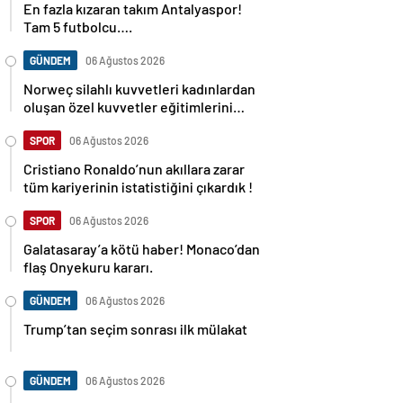
Tam 5 futbolcu….
GÜNDEM
06 Ağustos 2026
Norweç silahlı kuvvetleri kadınlardan
oluşan özel kuvvetler eğitimlerini
başlattı.
SPOR
06 Ağustos 2026
Cristiano Ronaldo’nun akıllara zarar
tüm kariyerinin istatistiğini çıkardık !
SPOR
06 Ağustos 2026
Galatasaray’a kötü haber! Monaco’dan
flaş Onyekuru kararı.
GÜNDEM
06 Ağustos 2026
Trump’tan seçim sonrası ilk mülakat
GÜNDEM
06 Ağustos 2026
Avusturya başbakanı Sebastian Kurz