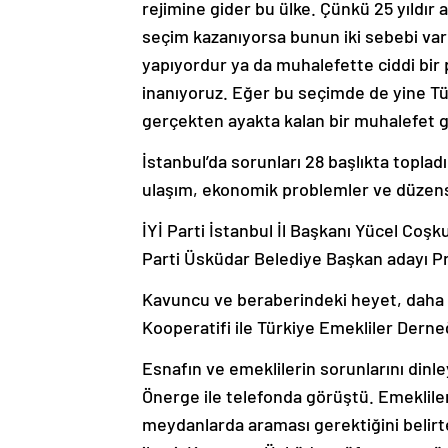
seçim kazanıyorsa bunun iki sebebi vardır
yapıyordur ya da muhalefette ciddi bir
inanıyoruz. Eğer bu seçimde de yine Tür
gerçekten ayakta kalan bir muhalefet 
İstanbul’da sorunları 28 başlıkta topladı
ulaşım, ekonomik problemler ve düzens
İYİ Parti İstanbul İl Başkanı Yücel Coşk
Parti Üsküdar Belediye Başkan adayı P
Kavuncu ve beraberindeki heyet, daha 
Kooperatifi ile Türkiye Emekliler Derne
Esnafın ve emeklilerin sorunlarını din
Önerge ile telefonda görüştü. Emeklileri
meydanlarda araması gerektiğini belirt
iletti. Kavuncu, Üsküdar nüfusunun yü