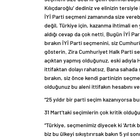
Kılıçdaroğlu’ dediniz ve elinizin tersiyle
İYİ Parti seçmeni zamanında size verebil
değil, Türkiye için, kazanma ihtimali en
aldığı cevap da çok netti. Bugün İYİ Pa
bırakın İYİ Parti seçmenini, siz Cumhur
gösterin. Zira Cumhuriyet Halk Parti se
açıktan yapmış olduğunuz, eski adıyla
ittifaktan dolayı rahatsız. Bana sahada 
bırakın, siz önce kendi partinizin seç
olduğunuz bu aleni ittifakın hesabını v
“25 yıldır bir parti seçim kazanıyorsa bu
31 Mart’taki seçimlerin çok kritik oldu
“Türkiye, seçmenimiz diyecek ki ‘Artık b
biz bu ülkeyi sıkıştırırsak bakın 5 yıl s
rejimine gider bu ülke. Çünkü 25 yıldır 