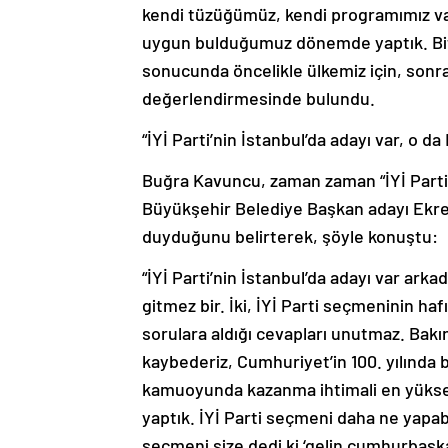
uygun bulduğumuz dönemde yaptık. Bit
sonucunda öncelikle ülkemiz için, sonra 
değerlendirmesinde bulundu.
“İYİ Parti’nin İstanbul’da adayı var, o 
Buğra Kavuncu, zaman zaman “İYİ Parti
Büyükşehir Belediye Başkan adayı Ekre
duyduğunu belirterek, şöyle konuştu:
“İYİ Parti’nin İstanbul’da adayı var ark
gitmez bir. İki, İYİ Parti seçmeninin h
sorulara aldığı cevapları unutmaz. Bakın
kaybederiz, Cumhuriyet’in 100. yılında 
kamuoyunda kazanma ihtimali en yüksek o
yaptık. İYİ Parti seçmeni daha ne yapabil
seçmeni size dedi ki ‘gelin cumhurbaşka