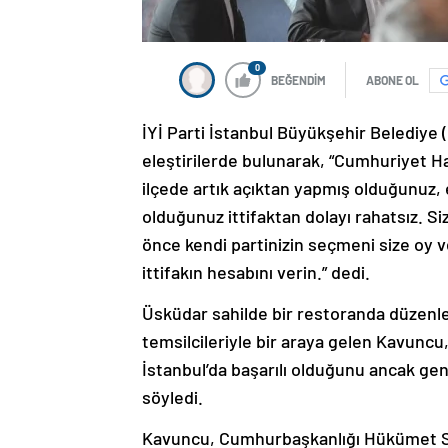
0
BEĞENDİM
ABONE OL
İYİ Parti İstanbul Büyükşehir Belediy
eleştirilerde bulunarak, “Cumhuriyet H
ilçede artık açıktan yapmış olduğunuz,
olduğunuz ittifaktan dolayı rahatsız. Si
önce kendi partinizin seçmeni size oy
ittifakın hesabını verin.” dedi.
Üsküdar sahilde bir restoranda düzenl
temsilcileriyle bir araya gelen Kavuncu, p
İstanbul’da başarılı olduğunu ancak gen
söyledi.
Kavuncu, Cumhurbaşkanlığı Hükümet Sis