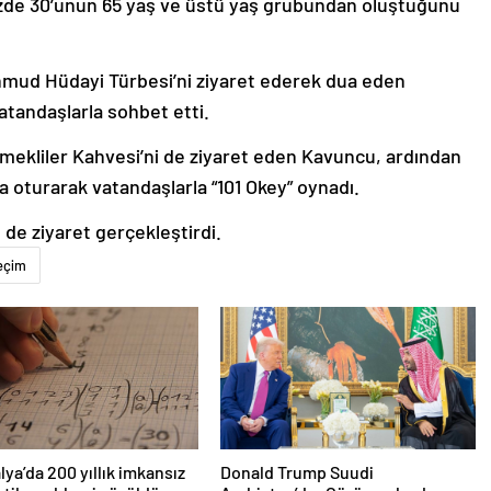
hmud Hüdayi Türbesi’ni ziyaret ederek dua eden
atandaşlarla sohbet etti.
Emekliler Kahvesi’ni de ziyaret eden Kavuncu, ardından
oturarak vatandaşlarla “101 Okey” oynadı.
de ziyaret gerçekleştirdi.
eçim
lya’da 200 yıllık imkansız
Donald Trump Suudi
tik problemi çözüldü
Arabistan’da: Görüşmelerde