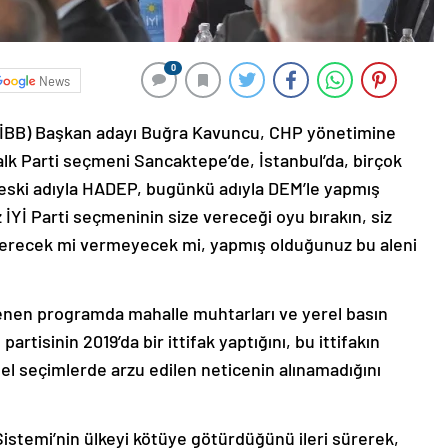
0
News
e (İBB) Başkan adayı Buğra Kavuncu, CHP yönetimine
alk Parti seçmeni Sancaktepe’de, İstanbul’da, birçok
 eski adıyla HADEP, bugünkü adıyla DEM’le yapmış
z İYİ Parti seçmeninin size vereceği oyu bırakın, siz
 verecek mi vermeyecek mi, yapmış olduğunuz bu aleni
enen programda mahalle muhtarları ve yerel basın
artisinin 2019’da bir ittifak yaptığını, bu ittifakın
el seçimlerde arzu edilen neticenin alınamadığını
temi’nin ülkeyi kötüye götürdüğünü ileri sürerek,