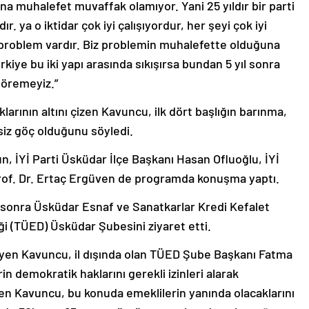
. ya o iktidar çok iyi çalışıyordur, her şeyi çok iyi
 problem vardır. Biz problemin muhalefette olduğuna
kiye bu iki yapı arasında sıkışırsa bundan 5 yıl sonra
göremeyiz.”
klarının altını çizen Kavuncu, ilk dört başlığın barınma,
iz göç olduğunu söyledi.
un, İYİ Parti Üsküdar İlçe Başkanı Hasan Ofluoğlu, İYİ
rof. Dr. Ertaç Ergüven de programda konuşma yaptı.
sonra Üsküdar Esnaf ve Sanatkarlar Kredi Kefalet
ği (TÜED) Üsküdar Şubesini ziyaret etti.
leyen Kavuncu, il dışında olan TÜED Şube Başkanı Fatma
n demokratik haklarını gerekli izinleri alarak
en Kavuncu, bu konuda emeklilerin yanında olacaklarını
zde 30’unun 65 yaş ve üstü yaş grubundan oluştuğunu