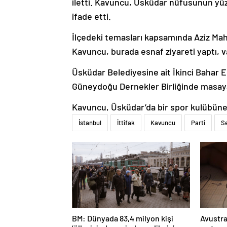
ifade etti.
İlçedeki temasları kapsamında Aziz Ma
Kavuncu, burada esnaf ziyareti yaptı, v
Üsküdar Belediyesine ait İkinci Bahar 
Güneydoğu Dernekler Birliğinde masaya 
Kavuncu, Üsküdar’da bir spor kulübüne 
İstanbul
İttifak
Kavuncu
Parti
S
BM: Dünyada 83,4 milyon kişi
Avustra
‘ülke içinde yerinden edilmiş’
matema