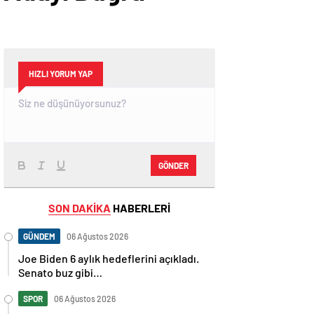
HIZLI YORUM YAP
GÖNDER
SON DAKİKA
HABERLERİ
GÜNDEM
06 Ağustos 2026
Joe Biden 6 aylık hedeflerini açıkladı.
Senato buz gibi…
SPOR
06 Ağustos 2026
En fazla kızaran takım Antalyaspor!