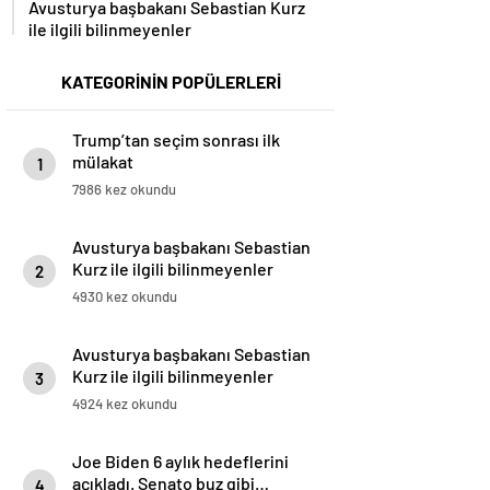
ile ilgili bilinmeyenler
KATEGORİNİN POPÜLERLERİ
Trump’tan seçim sonrası ilk
mülakat
1
7986 kez okundu
Avusturya başbakanı Sebastian
Kurz ile ilgili bilinmeyenler
2
4930 kez okundu
Avusturya başbakanı Sebastian
Kurz ile ilgili bilinmeyenler
3
4924 kez okundu
Joe Biden 6 aylık hedeflerini
açıkladı. Senato buz gibi…
4