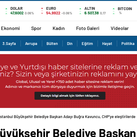
DOLAR
EURO
ALTIN
BITCOIN
47,6002
54,9922
6.507,38
%
0.06%
-0.06%
0,17
Ekonomi
Spor
Kadın
Foto Galeri
Videolar
3.Sayfa
Avrupa
Bülten
Din
Eğitim
Hayat
Politika
i İstanbul Büyükşehir Belediye Başkan Adayı Buğra Kavuncu, CHP’ye eleştirilerde
 Büyükşehir Belediye Başka