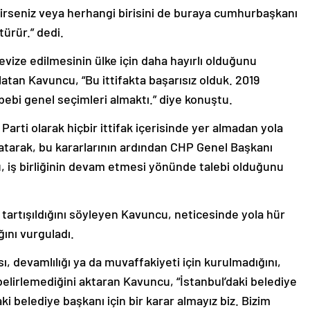
irseniz veya herhangi birisini de buraya cumhurbaşkanı
ürür.” dedi.
vize edilmesinin ülke için daha hayırlı olduğunu
nlatan Kavuncu, “Bu ittifakta başarısız olduk. 2019
sebebi genel seçimleri almaktı.” diye konuştu.
arti olarak hiçbir ittifak içerisinde yer almadan yola
latarak, bu kararlarının ardından CHP Genel Başkanı
u, iş birliğinin devam etmesi yönünde talebi olduğunu
a tartışıldığını söyleyen Kavuncu, neticesinde yola hür
ını vurguladı.
ısı, devamlılığı ya da muvaffakiyeti için kurulmadığını,
 belirlemediğini aktaran Kavuncu, “İstanbul’daki belediye
ki belediye başkanı için bir karar almayız biz. Bizim
r. Bu tüzük ve program doğrultusunda ittifak yapmayı