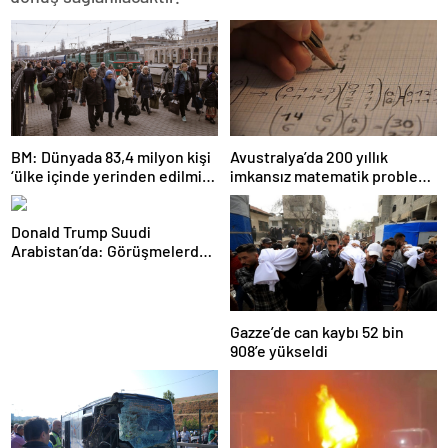
BM: Dünyada 83,4 milyon kişi
Avustralya’da 200 yıllık
‘ülke içinde yerinden edilmiş’
imkansız matematik problemi
olarak yaşıyor
çözüldü
Donald Trump Suudi
Arabistan’da: Görüşmelerde
uyukladı
Gazze’de can kaybı 52 bin
908’e yükseldi