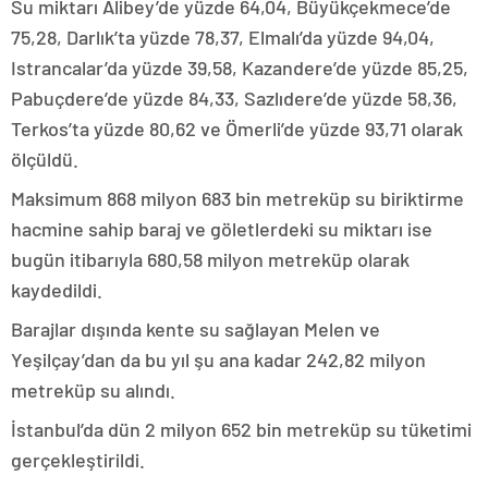
Su miktarı Alibey’de yüzde 64,04, Büyükçekmece’de
75,28, Darlık’ta yüzde 78,37, Elmalı’da yüzde 94,04,
Istrancalar’da yüzde 39,58, Kazandere’de yüzde 85,25,
Pabuçdere’de yüzde 84,33, Sazlıdere’de yüzde 58,36,
Terkos’ta yüzde 80,62 ve Ömerli’de yüzde 93,71 olarak
ölçüldü.
Maksimum 868 milyon 683 bin metreküp su biriktirme
hacmine sahip baraj ve göletlerdeki su miktarı ise
bugün itibarıyla 680,58 milyon metreküp olarak
kaydedildi.
Barajlar dışında kente su sağlayan Melen ve
Yeşilçay’dan da bu yıl şu ana kadar 242,82 milyon
metreküp su alındı.
İstanbul’da dün 2 milyon 652 bin metreküp su tüketimi
gerçekleştirildi.