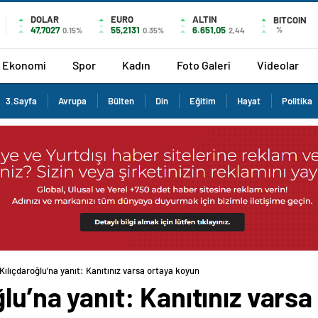
DOLAR
EURO
ALTIN
BITCOIN
47,7027
55,2131
6.651,05
%
0.15%
0.35%
2,44
Ekonomi
Spor
Kadın
Foto Galeri
Videolar
3.Sayfa
Avrupa
Bülten
Din
Eğitim
Hayat
Politika
Kılıçdaroğlu’na yanıt: Kanıtınız varsa ortaya koyun
lu’na yanıt: Kanıtınız vars