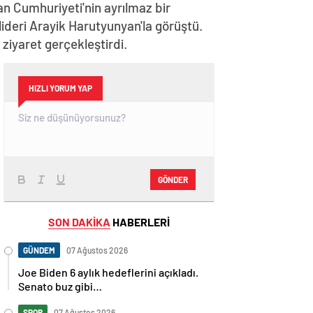
n Cumhuriyeti'nin ayrılmaz bir
lideri Arayik Harutyunyan'la görüştü.
iyaret gerçekleştirdi.
HIZLI YORUM YAP
GÖNDER
SON DAKİKA
HABERLERİ
GÜNDEM
07 Ağustos 2026
Joe Biden 6 aylık hedeflerini açıkladı.
Senato buz gibi…
SPOR
07 Ağustos 2026