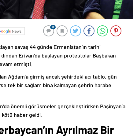
0
News
şlayan savaş 44 günde Ermenistan’ın tarihi
ardından Erivan’da başlayan protestolar Başbakan
devam etmişti.
lan Ağdam’a girmiş ancak şehirdeki acı tablo, gün
deyse tek bir sağlam bina kalmayan şehrin harabe
’da önemli görüşmeler gerçekleştirirken Paşinyan’a
 kötü haber geldi.
erbaycan’ın Ayrılmaz Bir