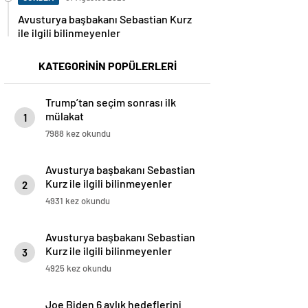
Avusturya başbakanı Sebastian Kurz
ile ilgili bilinmeyenler
KATEGORİNİN POPÜLERLERİ
Trump’tan seçim sonrası ilk
mülakat
1
7988 kez okundu
Avusturya başbakanı Sebastian
Kurz ile ilgili bilinmeyenler
2
4931 kez okundu
Avusturya başbakanı Sebastian
Kurz ile ilgili bilinmeyenler
3
4925 kez okundu
Joe Biden 6 aylık hedeflerini