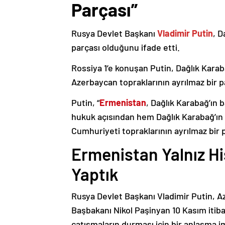
Parçası”
Rusya Devlet Başkanı
Vladimir Putin
, D
parçası olduğunu ifade etti.
Rossiya 1’e konuşan Putin, Dağlık Karaba
Azerbaycan topraklarının ayrılmaz bir p
Putin, “
Ermenistan
, Dağlık Karabağ’ın 
hukuk açısından hem Dağlık Karabağ’ı
Cumhuriyeti topraklarının ayrılmaz bir 
Ermenistan Yalnız H
Yaptık
Rusya Devlet Başkanı Vladimir Putin, 
Başbakanı Nikol Paşinyan 10 Kasım itib
çatışmaların durması için bir anlaşma i