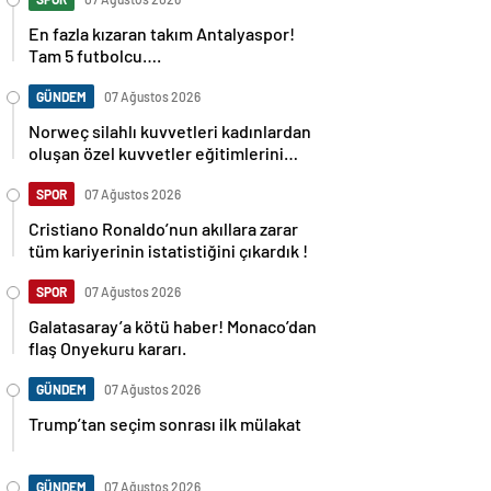
En fazla kızaran takım Antalyaspor!
Tam 5 futbolcu….
GÜNDEM
07 Ağustos 2026
Norweç silahlı kuvvetleri kadınlardan
oluşan özel kuvvetler eğitimlerini
başlattı.
SPOR
07 Ağustos 2026
Cristiano Ronaldo’nun akıllara zarar
tüm kariyerinin istatistiğini çıkardık !
SPOR
07 Ağustos 2026
Galatasaray’a kötü haber! Monaco’dan
flaş Onyekuru kararı.
GÜNDEM
07 Ağustos 2026
Trump’tan seçim sonrası ilk mülakat
GÜNDEM
07 Ağustos 2026