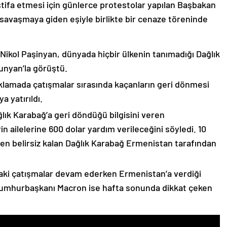
stifa etmesi için günlerce protestolar yapılan Başbakan
avaşmaya giden eşiyle birlikte bir cenaze töreninde
 Nikol Paşinyan, dünyada hiçbir ülkenin tanımadığı Dağlık
unyan’la görüştü.
çıklamada çatışmalar sırasında kaçanların geri dönmesi
 yatırıldı.
lık Karabağ’a geri döndüğü bilgisini veren
n ailelerine 600 dolar yardım verileceğini söyledi. 10
n belirsiz kalan Dağlık Karabağ Ermenistan tarafından
ki çatışmalar devam ederken Ermenistan’a verdiği
Cumhurbaşkanı Macron ise hafta sonunda dikkat çeken