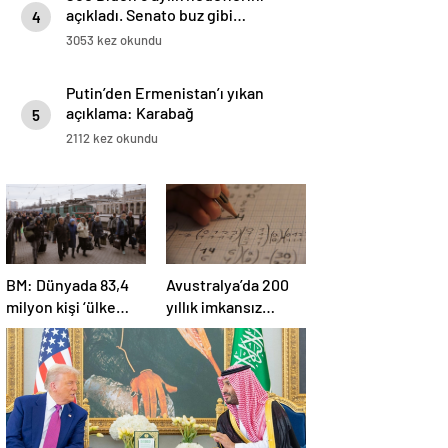
açıkladı. Senato buz gibi…
4
3053 kez okundu
Putin’den Ermenistan’ı yıkan
açıklama: Karabağ
5
Azerbaycan’ın ayrılmaz bir
2112 kez okundu
parçasıdır!
BM: Dünyada 83,4
Avustralya’da 200
milyon kişi ‘ülke
yıllık imkansız
içinde yerinden
matematik
edilmiş’ olarak
problemi çözüldü
yaşıyor