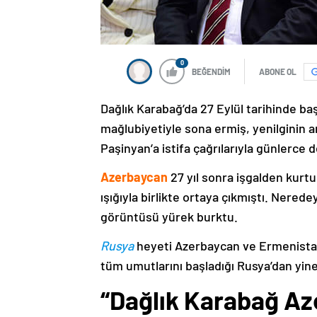
0
BEĞENDİM
ABONE OL
Dağlık Karabağ’da 27 Eylül tarihinde ba
mağlubiyetiyle sona ermiş, yenilginin 
Paşinyan’a istifa çağrılarıyla günlerce 
Azerbaycan
27 yıl sonra işgalden kurtu
ışığıyla birlikte ortaya çıkmıştı. Nere
görüntüsü yürek burktu.
Rusya
heyeti Azerbaycan ve Ermenistan
tüm umutlarını başladığı Rusya’dan yine
“Dağlık Karabağ Az