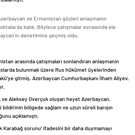
 Azerbaycan ve Ermenistan güçleri anlaşmanın
oktalarda kaldı. Böylece çatışmalar esnasında ele
rbaycan’ın denetimine geçmiş oldu.
nistan arasında çatışmaları sonlandıran anlaşmanın
emaslarda bulunmak üzere Rus hükümet üyelerinden
akü’ye gitmiş, Azerbaycan Cumhurbaşkanı İlham Aliyev,
ur.
k ve Aleksey Overçuk oluşan heyet Azerbaycan,
 bildirinin bölgede sağlam ve uzun süreli barışın
ğunu açıklamıştı.
lık Karabağ sorunu’ ifadesini bir daha duymamayı