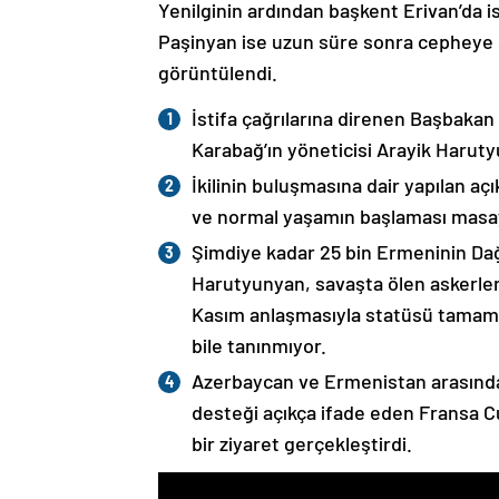
Yenilginin ardından başkent Erivan’da i
Paşinyan ise uzun süre sonra cepheye s
görüntülendi.
İstifa çağrılarına direnen Başbakan
Karabağ’ın yöneticisi Arayik Haruty
İkilinin buluşmasına dair yapılan a
ve normal yaşamın başlaması masaya
Şimdiye kadar 25 bin Ermeninin Dağ
Harutyunyan, savaşta ölen askerleri
Kasım anlaşmasıyla statüsü tamame
bile tanınmıyor.
Azerbaycan ve Ermenistan arasında
desteği açıkça ifade eden Fransa 
bir ziyaret gerçekleştirdi.