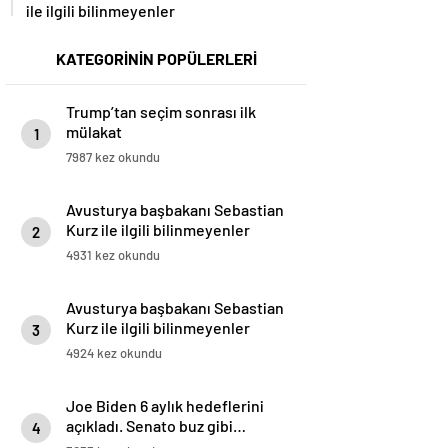
ile ilgili bilinmeyenler
KATEGORİNİN POPÜLERLERİ
Trump’tan seçim sonrası ilk
mülakat
1
7987 kez okundu
Avusturya başbakanı Sebastian
Kurz ile ilgili bilinmeyenler
2
4931 kez okundu
Avusturya başbakanı Sebastian
Kurz ile ilgili bilinmeyenler
3
4924 kez okundu
Joe Biden 6 aylık hedeflerini
açıkladı. Senato buz gibi…
4