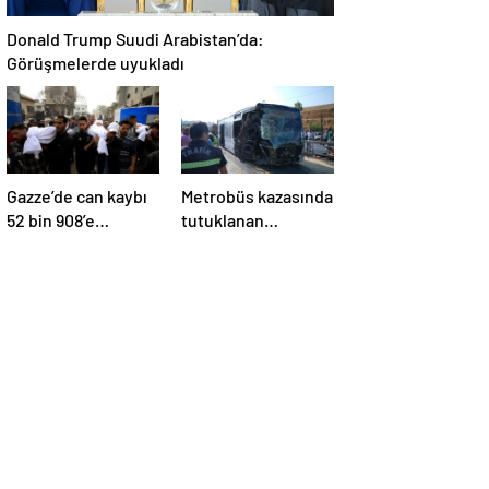
Donald Trump Suudi Arabistan’da:
Görüşmelerde uyukladı
Gazze’de can kaybı
Metrobüs kazasında
52 bin 908’e
tutuklanan
yükseldi
sürücünün
ifadesine ulaşıldı