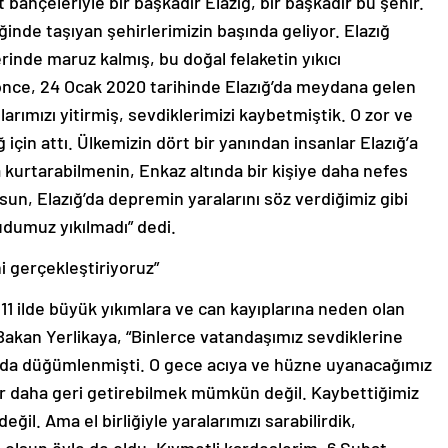
 bahçeleriyle bir başkadır Elazığ, bir başkadır bu şehir.
inde taşıyan şehirlerimizin başında geliyor. Elazığ
rinde maruz kalmış, bu doğal felaketin yıkıcı
 önce, 24 Ocak 2020 tarihinde Elazığ’da meydana gelen
ımızı yitirmiş, sevdiklerimizi kaybetmiştik. O zor ve
 için attı. Ülkemizin dört bir yanından insanlar Elazığ’a
ha kurtarabilmenin, Enkaz altında bir kişiye daha nefes
un, Elazığ’da depremin yaralarını söz verdiğimiz gibi
mudumuz yıkılmadı” dedi.
i gerçekleştiriyoruz”
11 ilde büyük yıkımlara ve can kayıplarına neden olan
n Bakan Yerlikaya, “Binlerce vatandaşımız sevdiklerine
ızda düğümlenmişti. O gece acıya ve hüzne uyanacağımız
ir daha geri getirebilmek mümkün değil. Kaybettiğimiz
l. Ama el birliğiyle yaralarımızı sarabilirdik,