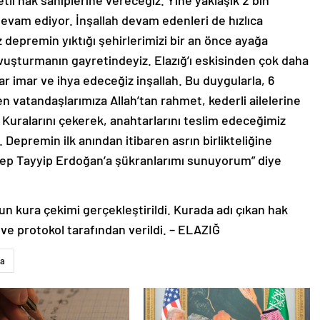
tli hak sahiplerine vereceğiz. Yine yaklaşık 2 bin
evam ediyor. İnşallah devam edenleri de hızlıca
z depremin yıktığı şehirlerimizi bir an önce ayağa
avuşturmanın gayretindeyiz. Elazığ’ı eskisinden çok daha
ar imar ve ihya edeceğiz inşallah. Bu duygularla, 6
 vatandaşlarımıza Allah’tan rahmet, kederli ailelerine
. Kuralarını çekerek, anahtarlarını teslim edeceğimiz
. Depremin ilk anından itibaren asrın birlikteliğine
ep Tayyip Erdoğan’a şükranlarımı sunuyorum” diye
n kura çekimi gerçekleştirildi. Kurada adı çıkan hak
 ve protokol tarafından verildi. – ELAZIĞ
ra