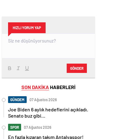
HIZLI YORUM YAP
GÖNDER
SON DAKİKA
HABERLERİ
GÜNDEM
07 Ağustos 2026
Joe Biden 6 aylık hedeflerini açıkladı.
Senato buz gibi…
SPOR
07 Ağustos 2026
En fazla kızaran takım Antalyaspor!