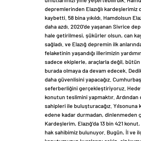
umutlarımızı yine yeşertebilirdik. Hamd
depremlerinden Elazığlı kardeşlerimiz d
kaybetti. 58 bina yıkıldı. Hamdolsun Elaz
daha azdı. 2020’de yaşanan Sivrice depr
hale getirilmesi, şükürler olsun, can ka
sağladı. ve Elazığ depremin ilk anları
felaketinin yaşandığı illerimizin yardım
sadece ekiplerle, araçlarla değil, bütü
burada olmaya da devam edecek. Dedik ki 
daha güvenlisini yapacağız. Cumhurbaş
seferberliğini gerçekleştiriyoruz. Hede
konutun teslimini yapmaktır. Ardından d
sahipleri ile buluşturacağız. Yılsonuna
edene kadar durmadan, dinlenmeden çal
Kardeşlerim, Elazığ’da 13 bin 421 konut,
hak sahibimiz bulunuyor. Bugün, İl ve 