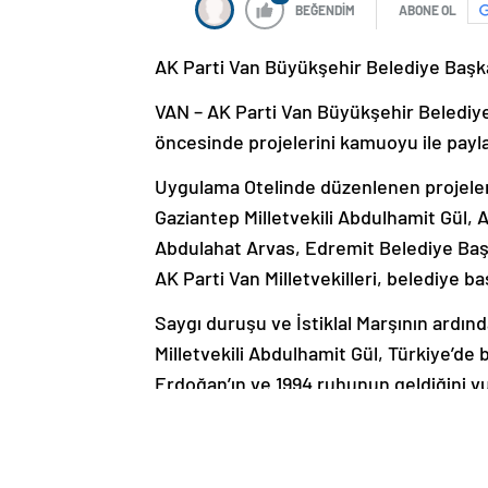
BEĞENDİM
ABONE OL
AK Parti Van Büyükşehir Belediye Başka
VAN – AK Parti Van Büyükşehir Belediye
öncesinde projelerini kamuoyu ile payla
Uygulama Otelinde düzenlenen projeler
Gaziantep Milletvekili Abdulhamit Gül,
Abdulahat Arvas, Edremit Belediye Baş
AK Parti Van Milletvekilleri, belediye baş
Saygı duruşu ve İstiklal Marşının ardı
Milletvekili Abdulhamit Gül, Türkiye’de 
Erdoğan’ın ve 1994 ruhunun geldiğini v
İstanbul’dan bugün dünyalar güzeli bir 
başkanlığı ile beraber Türkiye’de yerel
Yerelde başlayan bu demokrasi, Türkiye