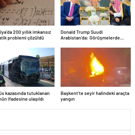
lya’da 200 yıllık imkansız
Donald Trump Suudi
tik problemi çözüldü
Arabistan’da: Görüşmelerde
uyukladı
s kazasında tutuklanan
Başkent’te seyir halindeki araçta
ün ifadesine ulaşıldı
yangın