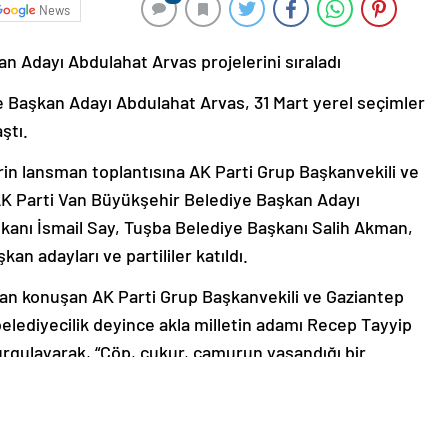
News
n Adayı Abdulahat Arvas projelerini sıraladı
 Başkan Adayı Abdulahat Arvas, 31 Mart yerel seçimler
ştı.
in lansman toplantısına AK Parti Grup Başkanvekili ve
 AK Parti Van Büyükşehir Belediye Başkan Adayı
kanı İsmail Say, Tuşba Belediye Başkanı Salih Akman,
kan adayları ve partililer katıldı.
ndan konuşan AK Parti Grup Başkanvekili ve Gaziantep
belediyecilik deyince akla milletin adamı Recep Tayyip
urgulayarak, “Çöp, çukur, çamurun yaşandığı bir
İstanbul’a gelindi. 1994’te Cumhurbaşkanımızın belediye
 yönetim anlayışı değişti. Demokrasi yerelde başlar.
’nin her alanında gelişime katkı sağlar. Demokrasi