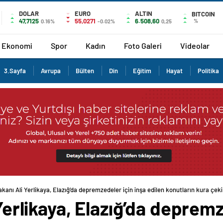
DOLAR
EURO
ALTIN
BITCOIN
47,7125
55,0271
6.508,60
%
0.16%
-0.02%
0,25
Ekonomi
Spor
Kadın
Foto Galeri
Videolar
3.Sayfa
Avrupa
Bülten
Din
Eğitim
Hayat
Politika
Bakanı Ali Yerlikaya, Elazığ’da depremzedeler için inşa edilen konutların kura çek
 Yerlikaya, Elazığ’da deprem