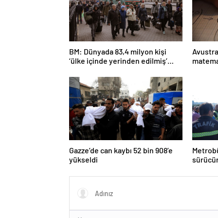
BM: Dünyada 83,4 milyon kişi
Avustra
‘ülke içinde yerinden edilmiş’
matema
olarak yaşıyor
Gazze’de can kaybı 52 bin 908’e
Metrobü
yükseldi
sürücün