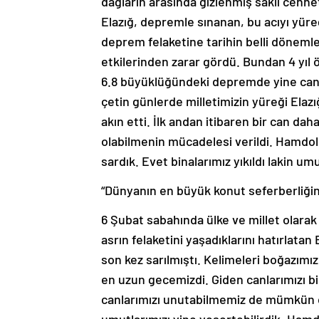
dağların arasında gizlenmiş saklı cennet
Elazığ, depremle sınanan, bu acıyı yüreğ
deprem felaketine tarihin belli dönemle
etkilerinden zarar gördü. Bundan 4 yıl
6.8 büyüklüğündeki depremde yine canlar
çetin günlerde milletimizin yüreği Elazığ
akın etti. İlk andan itibaren bir can da
olabilmenin mücadelesi verildi. Hamdols
sardık. Evet binalarımız yıkıldı lakin u
“Dünyanın en büyük konut seferberliğin
6 Şubat sabahında ülke ve millet olarak 
asrın felaketini yaşadıklarını hatırlata
son kez sarılmıştı. Kelimeleri boğazım
en uzun gecemizdi. Giden canlarımızı b
canlarımızı unutabilmemiz de mümkün deği