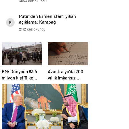
3053 kez okundu
Putin’den Ermenistan’ı yıkan
açıklama: Karabağ
5
Azerbaycan’ın ayrılmaz bir
2112 kez okundu
parçasıdır!
BM: Dünyada 83,4
Avustralya’da 200
milyon kişi ‘ülke
yıllık imkansız
içinde yerinden
matematik
edilmiş’ olarak
problemi çözüldü
yaşıyor