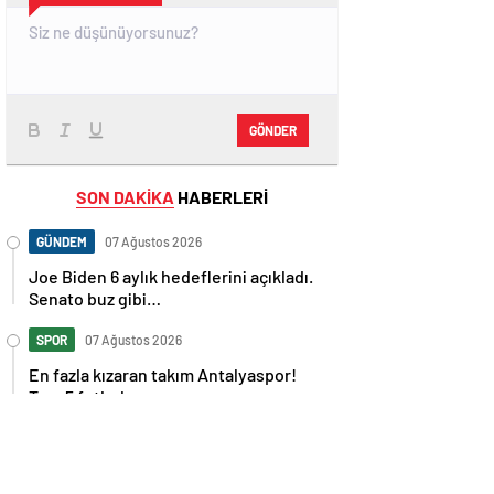
GÖNDER
SON DAKİKA
HABERLERİ
GÜNDEM
07 Ağustos 2026
Joe Biden 6 aylık hedeflerini açıkladı.
Senato buz gibi…
SPOR
07 Ağustos 2026
En fazla kızaran takım Antalyaspor!
Tam 5 futbolcu….
GÜNDEM
07 Ağustos 2026
Norweç silahlı kuvvetleri kadınlardan