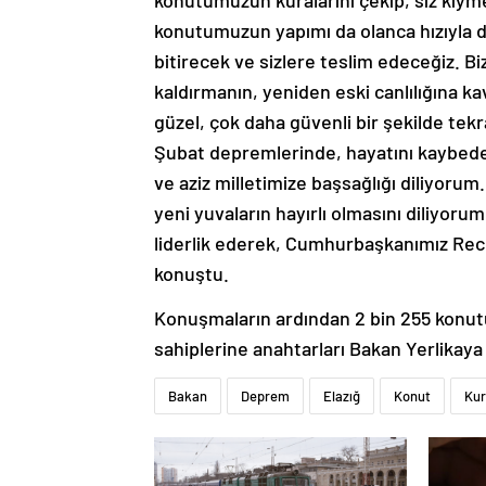
konutumuzun kuralarını çekip, siz kıyme
konutumuzun yapımı da olanca hızıyla d
bitirecek ve sizlere teslim edeceğiz. Bi
kaldırmanın, yeniden eski canlılığına k
güzel, çok daha güvenli bir şekilde tekr
Şubat depremlerinde, hayatını kaybeden
ve aziz milletimize başsağlığı diliyorum
yeni yuvaların hayırlı olmasını diliyorum
liderlik ederek, Cumhurbaşkanımız Rec
konuştu.
Konuşmaların ardından 2 bin 255 konutu
sahiplerine anahtarları Bakan Yerlikaya
Bakan
Deprem
Elazığ
Konut
Ku