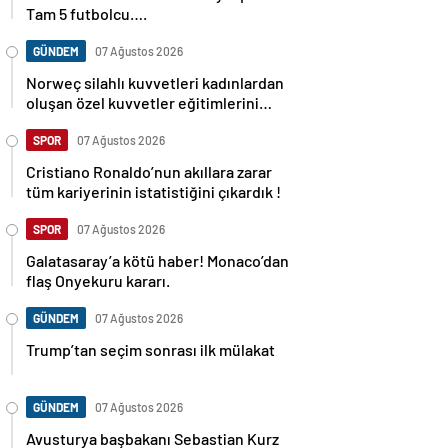
Tam 5 futbolcu….
GÜNDEM
07 Ağustos 2026
Norweç silahlı kuvvetleri kadınlardan
oluşan özel kuvvetler eğitimlerini
başlattı.
SPOR
07 Ağustos 2026
Cristiano Ronaldo’nun akıllara zarar
tüm kariyerinin istatistiğini çıkardık !
SPOR
07 Ağustos 2026
Galatasaray’a kötü haber! Monaco’dan
flaş Onyekuru kararı.
GÜNDEM
07 Ağustos 2026
Trump’tan seçim sonrası ilk mülakat
GÜNDEM
07 Ağustos 2026
Avusturya başbakanı Sebastian Kurz