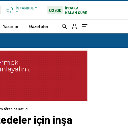
İMSAK'A
İSTANBUL
02:00
KALAN SÜRE
°
Yazarlar
Gazeteler
im törenine katıldı
zedeler için inşa