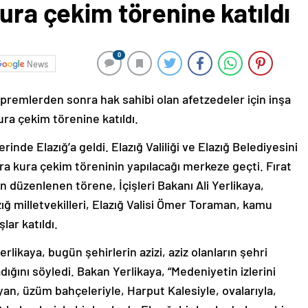
kura çekim törenine katıldı
0
News
 depremlerden sonra hak sahibi olan afetzedeler için inşa
ra çekim törenine katıldı.
erinde Elazığ’a geldi. Elazığ Valiliği ve Elazığ Belediyesini
ra kura çekim töreninin yapılacağı merkeze geçti. Fırat
 düzenlenen törene, İçişleri Bakanı Ali Yerlikaya,
azığ milletvekilleri, Elazığ Valisi Ömer Toraman, kamu
ar katıldı.
ikaya, bugün şehirlerin azizi, aziz olanların şehri
ğını söyledi. Bakan Yerlikaya, “Medeniyetin izlerini
yan, üzüm bahçeleriyle, Harput Kalesiyle, ovalarıyla,