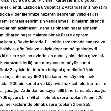
 olsun öyle de oldu. Kıymetli kardeşlerim, 6 Şubat
e etkilendi. Elazığ’da 6 Şubat’ta 2 vatandaşımız hayatını
ığ’da diğer illerimize nazaran depremin yıkıcı etkisi
emi sonrası şehrimizin yenilenmesi, binaların dirençli
yıplarının azalmasını, daha az binanın hasar almasını
ndan itibaren başta Malatya olmak üzere deprem
ına koştu. Devletimiz de 11 ilimizin tamamında sadece ve
n kalbiyle, gönlüyle ve aklıyla deprem bölgesindeydi
sizlere yıkılan evlerinizin daha iyisini, daha güzelini,
kanımızın liderliğinde dünyanın en büyük konut
fimiz 2 ay içinde deprem bölgesi genelinde 75 bin
a inşallah her ay 15-20 bin konut ve köy evini hak
 kadar 200 bin konutu ve köy evini hak sahiplerine teslim
ışacağız. Ardından bu sayıyı 389 bine tamamlayacağız.
 706 iş yeri, bin 199 ahır olmak üzere toplam 15 bin 326
ilçe merkezlerinde olmak üzere toplam 2 bin 255