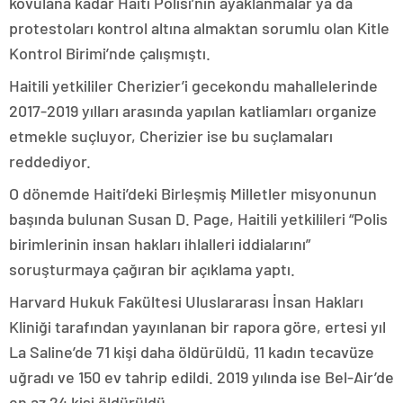
kovulana kadar Haiti Polisi’nin ayaklanmalar ya da
protestoları kontrol altına almaktan sorumlu olan Kitle
Kontrol Birimi’nde çalışmıştı.
Haitili yetkililer Cherizier’i gecekondu mahallelerinde
2017-2019 yılları arasında yapılan katliamları organize
etmekle suçluyor, Cherizier ise bu suçlamaları
reddediyor.
O dönemde Haiti’deki Birleşmiş Milletler misyonunun
başında bulunan Susan D. Page, Haitili yetkilileri “Polis
birimlerinin insan hakları ihlalleri iddialarını”
soruşturmaya çağıran bir açıklama yaptı.
Harvard Hukuk Fakültesi Uluslararası İnsan Hakları
Kliniği tarafından yayınlanan bir rapora göre, ertesi yıl
La Saline’de 71 kişi daha öldürüldü, 11 kadın tecavüze
uğradı ve 150 ev tahrip edildi. 2019 yılında ise Bel-Air’de
en az 24 kişi öldürüldü.