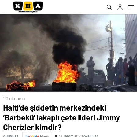
171 okunma
Haiti’de şiddetin merkezindeki
‘Barbekü’ lakaplı çete lideri Jimmy
Cherizier kimdir?
31 Temmuz 2024 00:03
ABONE OL
News