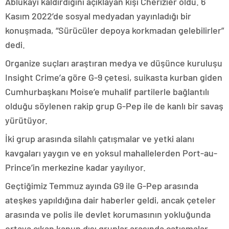
Ablukayı kaldırdığını açıklayan kişi Cherizier oldu. 6
Kasım 2022’de sosyal medyadan yayınladığı bir
konuşmada, “Sürücüler depoya korkmadan gelebilirler”
dedi.
Organize suçları araştıran medya ve düşünce kuruluşu
Insight Crime’a göre G-9 çetesi, suikasta kurban giden
Cumhurbaşkanı Moise’e muhalif partilerle bağlantılı
olduğu söylenen rakip grup G-Pep ile de kanlı bir savaş
yürütüyor.
İki grup arasında silahlı çatışmalar ve yetki alanı
kavgaları yaygın ve en yoksul mahallelerden Port-au-
Prince’in merkezine kadar yayılıyor.
Geçtiğimiz Temmuz ayında G9 ile G-Pep arasında
ateşkes yapıldığına dair haberler geldi, ancak çeteler
arasında ve polis ile devlet korumasının yokluğunda
ortaya çıkan kanun dışı gruplar arasında çatışmalar