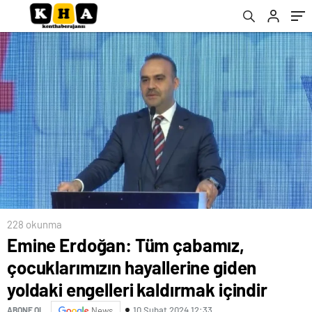
engelleri kaldırmak içindir
228 okunma
Emine Erdoğan: Tüm çabamız,
çocuklarımızın hayallerine giden
yoldaki engelleri kaldırmak içindir
10 Şubat 2024 12:33
ABONE OL
News