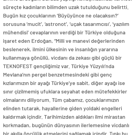
süreçte kadınların bilimden uzak tutulduğunu belirtti.
Bugün kız çocuklarının ‘Büyüyünce ne olacaksın?’
sorusuna ‘mucit’, ‘astronot’, ‘uçak tasarımcısı’, ‘yazılım
mühendisi’ cevaplarının verdiği bir Türkiye olduğuna
işaret eden Erdoğan, “Milli ve manevi değerlerinden
beslenerek, ilmini ülkesinin ve insanlığın yararına
kullanmaya gönüllü, vicdanı da zekası gibi güçlü bir
TEKNOFEST gençliğimiz var. Türkiye Yüzyılı’nda
Mevlana’nın pergel benzetmesindeki gibi genç
kızlarımızın bir ayağı Türkiye’ye sabit, diğer ayağı ise
sınır çizilmemiş ufuklara seyahat eden mütefekkirler
olmalarını diliyorum. Tüm çabamız, çocuklarımızın
elinden tutarak, hayallerine giden yoldaki engelleri
kaldırmak içindir. Tarihimizden aldıkları ilmi mirastan
korkmadan, bugünün dünyasının ilerlemesine vicdanlı
bir akılla öncülük etmelerini sağlamak içindir. Tıpkı bu