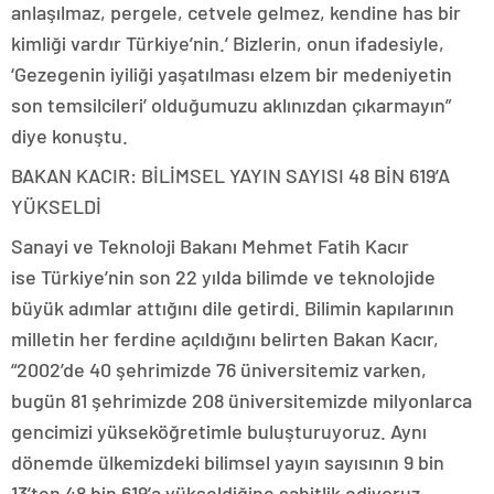
anlaşılmaz, pergele, cetvele gelmez, kendine has bir
kimliği vardır Türkiye’nin.’ Bizlerin, onun ifadesiyle,
‘Gezegenin iyiliği yaşatılması elzem bir medeniyetin
son temsilcileri’ olduğumuzu aklınızdan çıkarmayın”
diye konuştu.
BAKAN KACIR: BİLİMSEL YAYIN SAYISI 48 BİN 619’A
YÜKSELDİ
Sanayi ve Teknoloji Bakanı Mehmet Fatih Kacır
ise Türkiye’nin son 22 yılda bilimde ve teknolojide
büyük adımlar attığını dile getirdi. Bilimin kapılarının
milletin her ferdine açıldığını belirten Bakan Kacır,
“2002’de 40 şehrimizde 76 üniversitemiz varken,
bugün 81 şehrimizde 208 üniversitemizde milyonlarca
gencimizi yükseköğretimle buluşturuyoruz. Aynı
dönemde ülkemizdeki bilimsel yayın sayısının 9 bin
13’ten 48 bin 619’a yükseldiğine şahitlik ediyoruz.