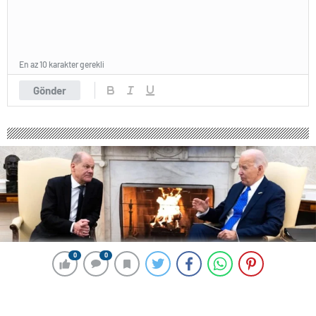
En az 10 karakter gerekli
Gönder
0
0
0
0