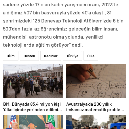
sadece yüzde 17 olan kadın yarışmacı oranı, 2023’te
aldığımız 407 bin başvuruyla yüzde 40’a ulaştı. 81
şehrimizdeki 125 Deneyap Teknoloji Atölyemizde 6 bin
500’den fazla kız öğrencimiz; geleceğin bilim insanı,
mühendisi, astronotu olma yolunda, yenilikçi
teknolojilerde eğitim görüyor” dedi.
Bilim
Destek
Kadınlar
Türkiye
Ülke
BM: Dünyada 83,4 milyon kişi
Avustralya’da 200 yıllık
‘ülke içinde yerinden edilmiş’
imkansız matematik problemi
olarak yaşıyor
çözüldü