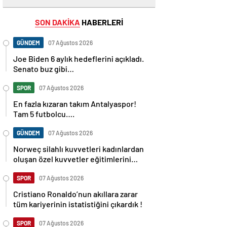
SON DAKİKA
HABERLERİ
GÜNDEM
07 Ağustos 2026
Joe Biden 6 aylık hedeflerini açıkladı.
Senato buz gibi…
SPOR
07 Ağustos 2026
En fazla kızaran takım Antalyaspor!
Tam 5 futbolcu….
GÜNDEM
07 Ağustos 2026
Norweç silahlı kuvvetleri kadınlardan
oluşan özel kuvvetler eğitimlerini
başlattı.
SPOR
07 Ağustos 2026
Cristiano Ronaldo’nun akıllara zarar
tüm kariyerinin istatistiğini çıkardık !
SPOR
07 Ağustos 2026