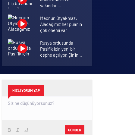
yakından
görmemiştiniz
Mecnun Otyakmaz:
Alacağımız her puanın
çok önemi var
Rusya ordusunda
Pasifik için yeni bir
cephe açılıyor. Çin’in
ilk tepkisi!
Şenol Güneş: Arda
Turan Milli Takım
formasını giyebilir
HIZLI YORUM YAP
GÖNDER