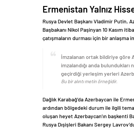
Ermenistan Yalnız Hiss
Rusya Devlet Başkanı Vladimir Putin, 
Başbakanı Nikol Paşinyan 10 Kasım itib
çatışmaların durması için bir anlaşma i
İmzalanan ortak bildiriye göre
imzalandığı anda bulundukları n
geçirdiği yerleşim yerleri Aze
Bu bir alıntı metin örneğidir.
Dağlık Karabağ’da Azerbaycan ile Erme
ardından bölgedeki durum ile ilgili t
oluşan heyet Azerbaycan’ın başkenti B
Rusya Dışişleri Bakanı Sergey Lavrov’d