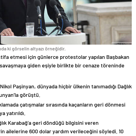
da ki görselin altyazı örneğidir.
stifa etmesi için günlerce protestolar yapılan Başbakan
avaşmaya giden eşiyle birlikte bir cenaze töreninde
 Nikol Paşinyan, dünyada hiçbir ülkenin tanımadığı Dağlık
unyan’la görüştü.
çıklamada çatışmalar sırasında kaçanların geri dönmesi
 yatırıldı.
lık Karabağ’a geri döndüğü bilgisini veren
n ailelerine 600 dolar yardım verileceğini söyledi. 10