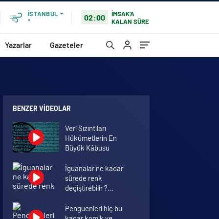
İMSAK'A
İSTANBUL
02:00
KALAN SÜRE
°
Yazarlar
Gazeteler
BENZER VIDEOLAR
Veri Sızıntıları
Hükümetlerin En
Büyük Kâbusu
İguanalar ne kadar
sürede renk
değiştirebilir ?
Detaylar burada…
Penguenleri hiç bu
kadar komik ve