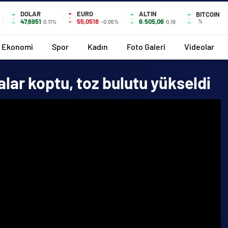
DOLAR
EURO
ALTIN
BITCOIN
47,6951
55,0518
6.505,06
%
0.11%
-0.05%
0,19
Ekonomi
Spor
Kadın
Foto Galeri
Videolar
lar koptu, toz bulutu yükseldi