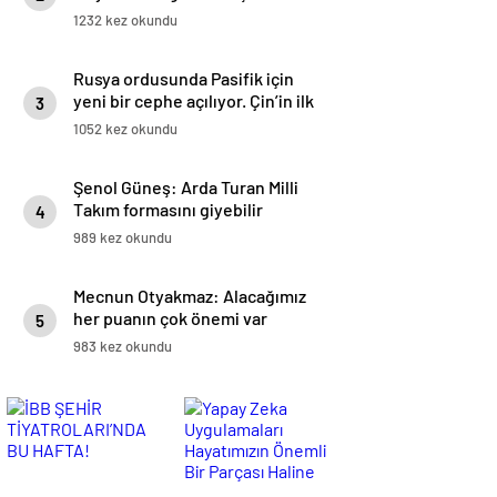
1232 kez okundu
Rusya ordusunda Pasifik için
yeni bir cephe açılıyor. Çin’in ilk
3
tepkisi!
1052 kez okundu
Şenol Güneş: Arda Turan Milli
Takım formasını giyebilir
4
989 kez okundu
Mecnun Otyakmaz: Alacağımız
her puanın çok önemi var
5
983 kez okundu