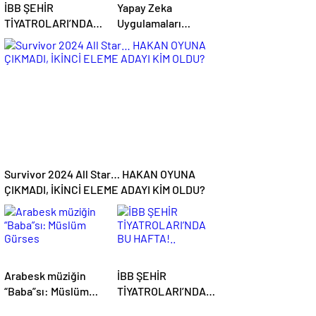
İBB ŞEHİR
Yapay Zeka
TİYATROLARI’NDA
Uygulamaları
BU HAFTA!
Hayatımızın Önemli
Bir Parçası Haline
Geliyor
Survivor 2024 All Star… HAKAN OYUNA
ÇIKMADI, İKİNCİ ELEME ADAYI KİM OLDU?
Arabesk müziğin
İBB ŞEHİR
“Baba”sı: Müslüm
TİYATROLARI’NDA
Gürses
BU HAFTA!..