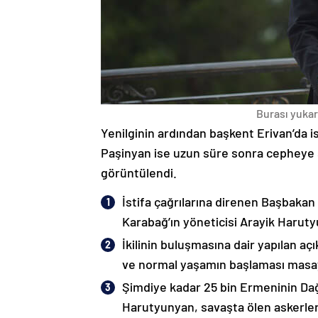
Burası yukarı
Yenilginin ardından başkent Erivan’da i
Paşinyan ise uzun süre sonra cepheye s
görüntülendi.
İstifa çağrılarına direnen Başbakan
Karabağ’ın yöneticisi Arayik Haruty
İkilinin buluşmasına dair yapılan a
ve normal yaşamın başlaması masaya
Şimdiye kadar 25 bin Ermeninin Dağ
Harutyunyan, savaşta ölen askerleri