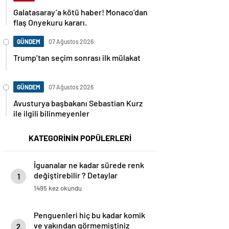
Galatasaray’a kötü haber! Monaco’dan
flaş Onyekuru kararı.
GÜNDEM
07 Ağustos 2026
Trump’tan seçim sonrası ilk mülakat
GÜNDEM
07 Ağustos 2026
Avusturya başbakanı Sebastian Kurz
ile ilgili bilinmeyenler
KATEGORİNİN POPÜLERLERİ
İguanalar ne kadar sürede renk
değiştirebilir ? Detaylar
1
burada…
1495 kez okundu
Penguenleri hiç bu kadar komik
ve yakından görmemiştiniz
2