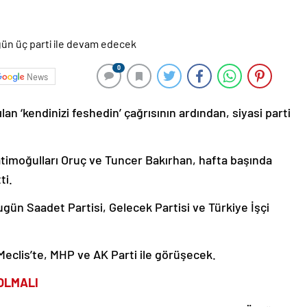
0
News
an ‘kendinizi feshedin’ çağrısının ardından, siyasi parti
timoğulları Oruç ve Tuncer Bakırhan, hafta başında
ti.
ugün Saadet Partisi, Gelecek Partisi ve Türkiye İşçi
Meclis’te, MHP ve AK Parti ile görüşecek.
OLMALI