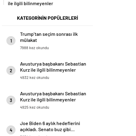
ile ilgili bilinmeyenler
KATEGORİNİN POPÜLERLERİ
Trump’tan seçim sonrası ilk
mülakat
1
7988 kez okundu
Avusturya başbakanı Sebastian
Kurz ile ilgili bilinmeyenler
2
4932 kez okundu
Avusturya başbakanı Sebastian
Kurz ile ilgili bilinmeyenler
3
4925 kez okundu
Joe Biden 6 aylık hedeflerini
açıkladı. Senato buz gibi…
4