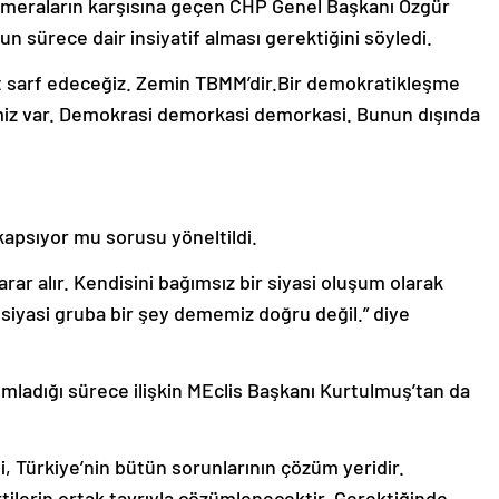
meraların karşısına geçen CHP Genel Başkanı Özgür
 sürece dair insiyatif alması gerektiğini söyledi.
et sarf edeceğiz. Zemin TBMM’dir.Bir demokratikleşme
imiz var. Demokrasi demorkasi demorkasi. Bunun dışında
 kapsıyor mu sorusu yöneltildi.
arar alır. Kendisini bağımsız bir siyasi oluşum olarak
siyasi gruba bir şey dememiz doğru değil.” diye
mladığı sürece ilişkin MEclis Başkanı Kurtulmuş’tan da
i, Türkiye’nin bütün sorunlarının çözüm yeridir.
tilerin ortak tavrıyla çözümlenecektir. Gerektiğinde