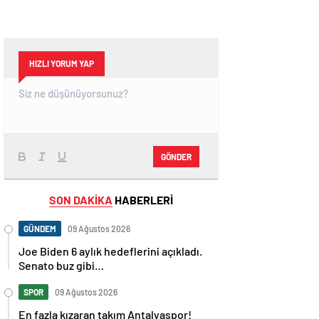
HIZLI YORUM YAP
GÖNDER
SON DAKİKA
HABERLERİ
GÜNDEM
09 Ağustos 2026
Joe Biden 6 aylık hedeflerini açıkladı.
Senato buz gibi…
SPOR
09 Ağustos 2026
En fazla kızaran takım Antalyaspor!