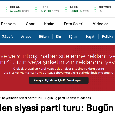
DOLAR
EURO
ALTIN
BITCOIN
47,7436
55,2510
6.660,55
%
0.18%
0.32%
2,59
Ekonomi
Spor
Kadın
Foto Galeri
Videolar
3.Sayfa
Avrupa
Bülten
Din
Eğitim
Hayat
Politika
i heyetinden siyasi parti turu: Bugün üç parti ile devam edecek
en siyasi parti turu: Bugün