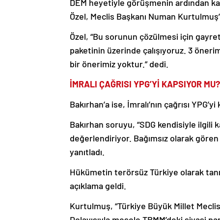
DEM heyetiyle görüşmenin ardından ka
Özel, Meclis Başkanı Numan Kurtulmuş’un
Özel, “Bu sorunun çözülmesi için gayr
paketinin üzerinde çalışıyoruz. 3 öner
bir önerimiz yoktur.” dedi.
İMRALI ÇAĞRISI YPG’Yİ KAPSIYOR MU?
Bakırhan’a ise, İmralı’nın çağrısı YPG’yi
Bakırhan soruyu, “SDG kendisiyle ilgili k
değerlendiriyor. Bağımsız olarak gören 
yanıtladı.
Hükümetin terörsüz Türkiye olarak tanı
açıklama geldi.
Kurtulmuş, “Türkiye Büyük Millet Meclis
Dolayısıyla mesele TBMM’deki siyasi par