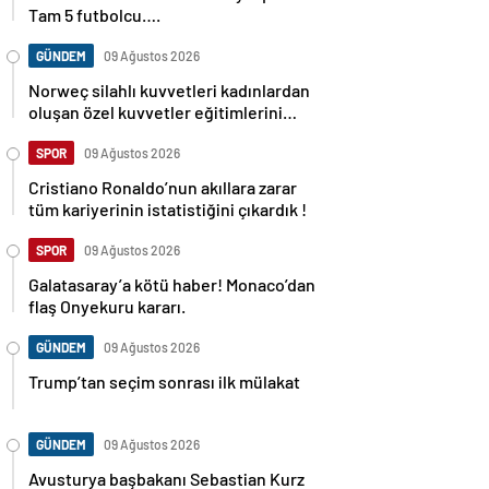
Tam 5 futbolcu….
GÜNDEM
09 Ağustos 2026
Norweç silahlı kuvvetleri kadınlardan
oluşan özel kuvvetler eğitimlerini
başlattı.
SPOR
09 Ağustos 2026
Cristiano Ronaldo’nun akıllara zarar
tüm kariyerinin istatistiğini çıkardık !
SPOR
09 Ağustos 2026
Galatasaray’a kötü haber! Monaco’dan
flaş Onyekuru kararı.
GÜNDEM
09 Ağustos 2026
Trump’tan seçim sonrası ilk mülakat
GÜNDEM
09 Ağustos 2026
Avusturya başbakanı Sebastian Kurz