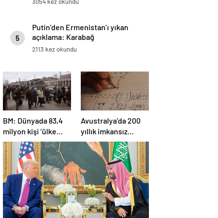
3054 kez okundu
Putin’den Ermenistan’ı yıkan
açıklama: Karabağ
5
Azerbaycan’ın ayrılmaz bir
2113 kez okundu
parçasıdır!
BM: Dünyada 83,4
Avustralya’da 200
milyon kişi ‘ülke
yıllık imkansız
içinde yerinden
matematik
edilmiş’ olarak
problemi çözüldü
yaşıyor