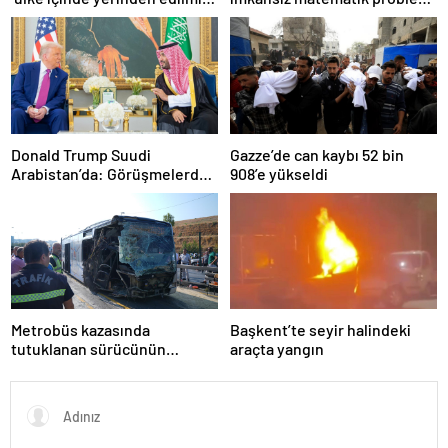
olarak yaşıyor
çözüldü
Donald Trump Suudi
Gazze’de can kaybı 52 bin
Arabistan’da: Görüşmelerde
908’e yükseldi
uyukladı
Metrobüs kazasında
Başkent’te seyir halindeki
tutuklanan sürücünün
araçta yangın
ifadesine ulaşıldı