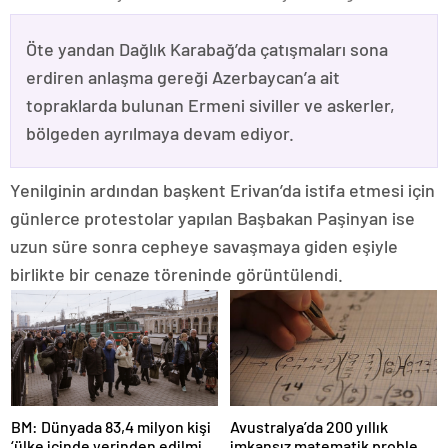
Öte yandan Dağlık Karabağ’da çatışmaları sona
erdiren anlaşma gereği Azerbaycan’a ait
topraklarda bulunan Ermeni siviller ve askerler,
bölgeden ayrılmaya devam ediyor.
Yenilginin ardından başkent Erivan’da istifa etmesi için
günlerce protestolar yapılan Başbakan Paşinyan ise
uzun süre sonra cepheye savaşmaya giden eşiyle
birlikte bir cenaze töreninde görüntülendi.
BM: Dünyada 83,4 milyon kişi
Avustralya’da 200 yıllık
‘ülke içinde yerinden edilmiş’
imkansız matematik problemi