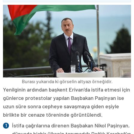
Burası yukarıda ki görselin altyazı örneğidir.
Yenilginin ardından başkent Erivan’da istifa etmesi için
günlerce protestolar yapılan Başbakan Paşinyan ise
uzun süre sonra cepheye savaşmaya giden eşiyle
birlikte bir cenaze töreninde görüntülendi.
İstifa çağrılarına direnen Başbakan Nikol Paşinyan,
dünyada hiçbir ülkenin tanımadığı Dağlık Karabağ’ın