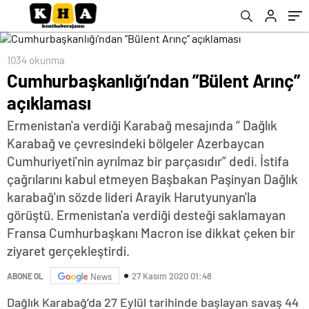
1034 okunma
Cumhurbaşkanlığı’ndan ”Bülent Arınç”
açıklaması
Ermenistan'a verdiği Karabağ mesajında “ Dağlık
Karabağ ve çevresindeki bölgeler Azerbaycan
Cumhuriyeti'nin ayrılmaz bir parçasıdır” dedi. İstifa
çağrılarını kabul etmeyen Başbakan Paşinyan Dağlık
karabağ'ın sözde lideri Arayik Harutyunyan'la
görüştü. Ermenistan'a verdiği desteği saklamayan
Fransa Cumhurbaşkanı Macron ise dikkat çeken bir
ziyaret gerçekleştirdi.
27 Kasım 2020 01:48
ABONE OL
News
Dağlık Karabağ’da 27 Eylül tarihinde başlayan savaş 44