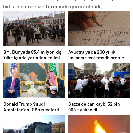
birlikte bir cenaze töreninde görüntülendi.
BM: Dünyada 83,4 milyon kişi
Avustralya’da 200 yıllık
‘ülke içinde yerinden edilmiş’
imkansız matematik problemi
olarak yaşıyor
çözüldü
Donald Trump Suudi
Gazze’de can kaybı 52 bin
Arabistan’da: Görüşmelerde
908’e yükseldi
uyukladı