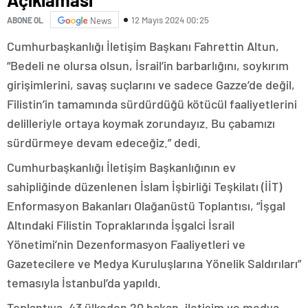
12 Mayıs 2024 00:25
ABONE OL
News
Cumhurbaşkanlığı İletişim Başkanı Fahrettin Altun,
“Bedeli ne olursa olsun, İsrail’in barbarlığını, soykırım
girişimlerini, savaş suçlarını ve sadece Gazze’de değil,
Filistin’in tamamında sürdürdüğü kötücül faaliyetlerini
delilleriyle ortaya koymak zorundayız. Bu çabamızı
sürdürmeye devam edeceğiz.” dedi.
Cumhurbaşkanlığı İletişim Başkanlığının ev
sahipliğinde düzenlenen İslam İşbirliği Teşkilatı (İİT)
Enformasyon Bakanları Olağanüstü Toplantısı, “İşgal
Altındaki Filistin Topraklarında İşgalci İsrail
Yönetimi’nin Dezenformasyon Faaliyetleri ve
Gazetecilere ve Medya Kuruluşlarına Yönelik Saldırıları”
temasıyla İstanbul’da yapıldı.
Toplantıya, 43 ülkeden 20 bakan, iletişim ve medya