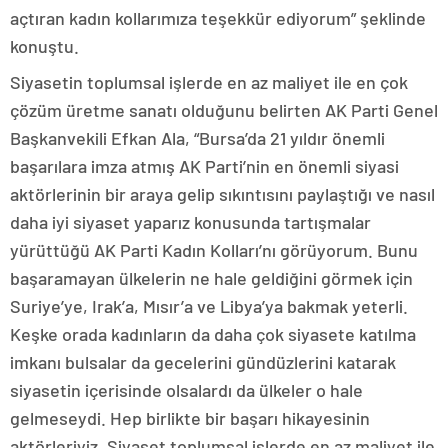
açtıran kadın kollarımıza teşekkür ediyorum” şeklinde
konuştu.
Siyasetin toplumsal işlerde en az maliyet ile en çok
çözüm üretme sanatı olduğunu belirten AK Parti Genel
Başkanvekili Efkan Ala, “Bursa’da 21 yıldır önemli
başarılara imza atmış AK Parti’nin en önemli siyasi
aktörlerinin bir araya gelip sıkıntısını paylaştığı ve nasıl
daha iyi siyaset yaparız konusunda tartışmalar
yürüttüğü AK Parti Kadın Kolları’nı görüyorum. Bunu
başaramayan ülkelerin ne hale geldiğini görmek için
Suriye’ye, Irak’a, Mısır’a ve Libya’ya bakmak yeterli.
Keşke orada kadınların da daha çok siyasete katılma
imkanı bulsalar da gecelerini gündüzlerini katarak
siyasetin içerisinde olsalardı da ülkeler o hale
gelmeseydi. Hep birlikte bir başarı hikayesinin
aktörleriyiz. Siyaset toplumsal işlerde en az maliyet ile