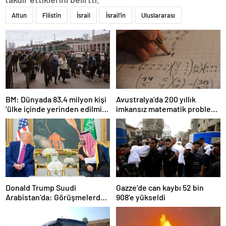
Altun
Filistin
İsrail
İsrail'in
Uluslararası
BM: Dünyada 83,4 milyon kişi
Avustralya’da 200 yıllık
‘ülke içinde yerinden edilmiş’
imkansız matematik problemi
olarak yaşıyor
çözüldü
Donald Trump Suudi
Gazze’de can kaybı 52 bin
Arabistan’da: Görüşmelerde
908’e yükseldi
uyukladı