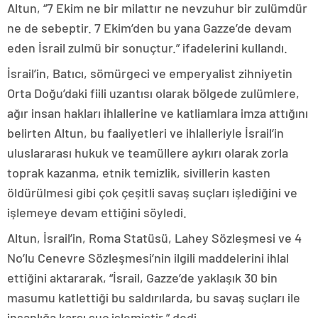
Altun, “7 Ekim ne bir milattır ne nevzuhur bir zulümdür
ne de sebeptir. 7 Ekim’den bu yana Gazze’de devam
eden İsrail zulmü bir sonuçtur.” ifadelerini kullandı.
İsrail’in, Batıcı, sömürgeci ve emperyalist zihniyetin
Orta Doğu’daki fiili uzantısı olarak bölgede zulümlere,
ağır insan hakları ihlallerine ve katliamlara imza attığını
belirten Altun, bu faaliyetleri ve ihlalleriyle İsrail’in
uluslararası hukuk ve teamüllere aykırı olarak zorla
toprak kazanma, etnik temizlik, sivillerin kasten
öldürülmesi gibi çok çeşitli savaş suçları işlediğini ve
işlemeye devam ettiğini söyledi.
Altun, İsrail’in, Roma Statüsü, Lahey Sözleşmesi ve 4
No’lu Cenevre Sözleşmesi’nin ilgili maddelerini ihlal
ettiğini aktararak, “İsrail, Gazze’de yaklaşık 30 bin
masumu katlettiği bu saldırılarda, bu savaş suçları ile
insanlığa karşı suç işlemiştir.” dedi.