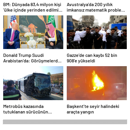
BM: Dünyada 83,4 milyon kişi
Avustralya’da 200 yıllık
‘ülke içinde yerinden edilmiş’
imkansız matematik problemi
olarak yaşıyor
çözüldü
Donald Trump Suudi
Gazze’de can kaybı 52 bin
Arabistan’da: Görüşmelerde
908’e yükseldi
uyukladı
Metrobüs kazasında
Başkent’te seyir halindeki
tutuklanan sürücünün
araçta yangın
ifadesine ulaşıldı