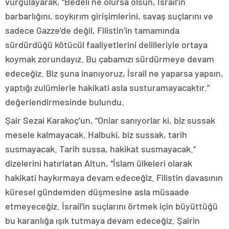
vurgulayarak, “Bedeli ne olursa olsun, İsrail’in
barbarlığını, soykırım girişimlerini, savaş suçlarını ve
sadece Gazze’de değil, Filistin’in tamamında
sürdürdüğü kötücül faaliyetlerini delilleriyle ortaya
koymak zorundayız. Bu çabamızı sürdürmeye devam
edeceğiz. Biz şuna inanıyoruz, İsrail ne yaparsa yapsın,
yaptığı zulümlerle hakikati asla susturamayacaktır.”
değerlendirmesinde bulundu.
Şair Sezai Karakoç’un, “Onlar sanıyorlar ki, biz sussak
mesele kalmayacak. Halbuki, biz sussak, tarih
susmayacak. Tarih sussa, hakikat susmayacak.”
dizelerini hatırlatan Altun, “İslam ülkeleri olarak
hakikati haykırmaya devam edeceğiz. Filistin davasının
küresel gündemden düşmesine asla müsaade
etmeyeceğiz. İsrail’in suçlarını örtmek için büyüttüğü
bu karanlığa ışık tutmaya devam edeceğiz. Şairin