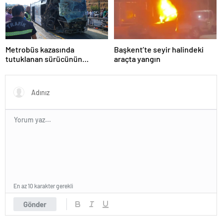
Metrobüs kazasında
Başkent’te seyir halindeki
tutuklanan sürücünün
araçta yangın
ifadesine ulaşıldı
En az 10 karakter gerekli
Gönder