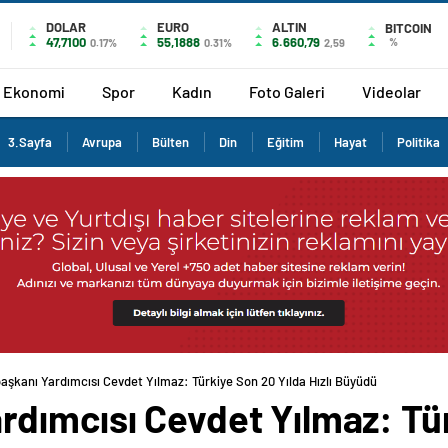
DOLAR
EURO
ALTIN
BITCOIN
47,7100
55,1888
6.660,79
%
0.17%
0.31%
2,59
Ekonomi
Spor
Kadın
Foto Galeri
Videolar
3.Sayfa
Avrupa
Bülten
Din
Eğitim
Hayat
Politika
şkanı Yardımcısı Cevdet Yılmaz: Türkiye Son 20 Yılda Hızlı Büyüdü
dımcısı Cevdet Yılmaz: Tür