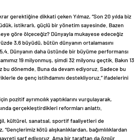
krar gerektiğine dikkati çeken Yılmaz, “Son 20 yılda biz
üdük, istikrarlı, güçlü bir yönetim sayesinde. Bazen
ıyı neye göre ölçeceğiz? Dünyayla mukayese edeceğiz
 yüzde 3,6 büyüdü, bütün dünyanın ortalamasını
5,4. Dünyanın daha üstünde bir büyüme performansı
damımız 19 milyonmuş, şimdi 32 milyonu geçtik. Bakın 13
uz bu dönemde. Buna da devam ediyoruz. Sadece bu
viklerle de genç istihdamını destekliyoruz.” ifadelerini
in pozitif ayrımcılık yaptıklarını vurgulayarak,
nda gerçekleştirdikleri reformları anlattı.
, kültürel, sanatsal, sportif faaliyetleri de
, “Gençlerimiz kötü alışkanlıklardan, bağımlılıklardan
ayreti sarf ediyoruz. Ama bir taraftan da özgür