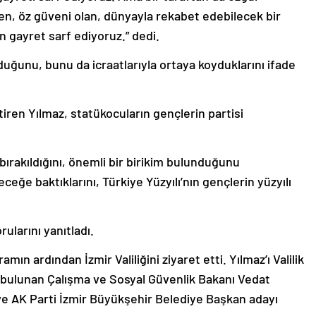
den, öz güveni olan, dünyayla rekabet edebilecek bir
n gayret sarf ediyoruz.” dedi.
lduğunu, bunu da icraatlarıyla ortaya koyduklarını ifade
tiren Yılmaz, statükocuların gençlerin partisi
bırakıldığını, önemli bir birikim bulunduğunu
eğe baktıklarını, Türkiye Yüzyılı’nın gençlerin yüzyılı
ularını yanıtladı.
n ardından İzmir Valiliğini ziyaret etti. Yılmaz’ı Valilik
 bulunan Çalışma ve Sosyal Güvenlik Bakanı Vedat
 ve AK Parti İzmir Büyükşehir Belediye Başkan adayı