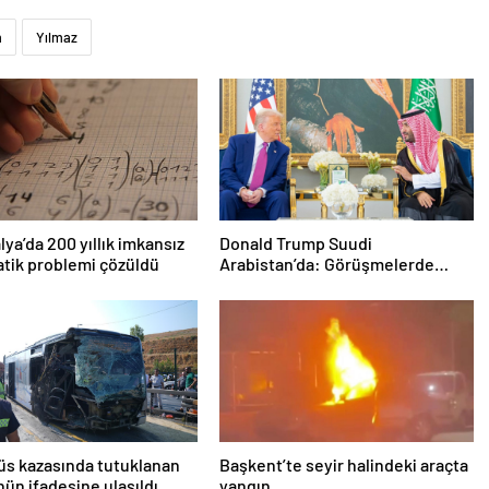
m
Yılmaz
lya’da 200 yıllık imkansız
Donald Trump Suudi
tik problemi çözüldü
Arabistan’da: Görüşmelerde
uyukladı
s kazasında tutuklanan
Başkent’te seyir halindeki araçta
ün ifadesine ulaşıldı
yangın