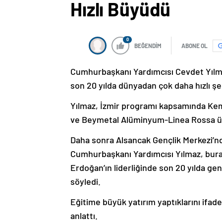
Hızlı Büyüdü
0
BEĞENDİM
ABONE OL
Cumhurbaşkanı Yardımcısı Cevdet Yılmaz
son 20 yılda dünyadan çok daha hızlı ş
Yılmaz, İzmir programı kapsamında Kem
ve Beymetal Alüminyum-Linea Rossa üret
Daha sonra Alsancak Gençlik Merkezi’n
Cumhurbaşkanı Yardımcısı Yılmaz, bur
Erdoğan’ın liderliğinde son 20 yılda gen
söyledi.
Eğitime büyük yatırım yaptıklarını ifade
anlattı.