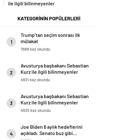
ile ilgili bilinmeyenler
KATEGORİNİN POPÜLERLERİ
Trump’tan seçim sonrası ilk
mülakat
1
7988 kez okundu
Avusturya başbakanı Sebastian
Kurz ile ilgili bilinmeyenler
2
4931 kez okundu
Avusturya başbakanı Sebastian
Kurz ile ilgili bilinmeyenler
3
4925 kez okundu
Joe Biden 6 aylık hedeflerini
açıkladı. Senato buz gibi…
4