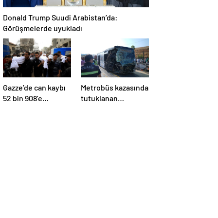
Donald Trump Suudi Arabistan’da:
Görüşmelerde uyukladı
Gazze’de can kaybı
Metrobüs kazasında
52 bin 908’e
tutuklanan
yükseldi
sürücünün
ifadesine ulaşıldı