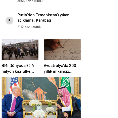
3053 kez okundu
Putin’den Ermenistan’ı yıkan
açıklama: Karabağ
5
Azerbaycan’ın ayrılmaz bir
2112 kez okundu
parçasıdır!
BM: Dünyada 83,4
Avustralya’da 200
milyon kişi ‘ülke
yıllık imkansız
içinde yerinden
matematik
edilmiş’ olarak
problemi çözüldü
yaşıyor