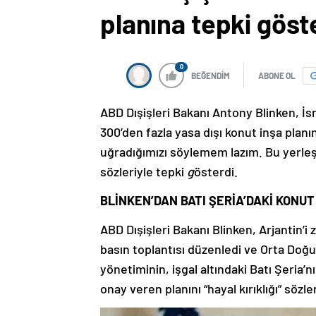
planına tepki göst
0
BEĞENDİM
ABONE OL
ABD Dışişleri Bakanı Antony Blinken, İsrai
300’den fazla yasa dışı konut inşa planı
uğradığımızı söylemem lazım. Bu yerleşi
sözleriyle tepki
g
österdi.
BLİNKEN’DAN BATI ŞERİA’DAKİ KONUT 
ABD Dışişleri Bakanı Blinken, Arjantin’i
basın toplantısı düzenledi ve Orta Doğu
yönetiminin, işgal altındaki Batı Şeria’
onay veren planını “hayal kırıklığı” sözler