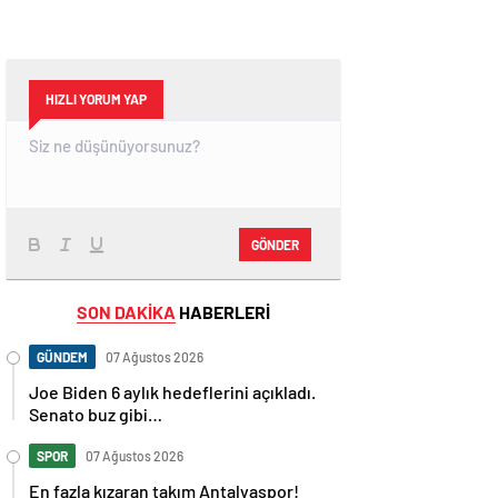
HIZLI YORUM YAP
GÖNDER
SON DAKİKA
HABERLERİ
GÜNDEM
07 Ağustos 2026
Joe Biden 6 aylık hedeflerini açıkladı.
Senato buz gibi…
SPOR
07 Ağustos 2026
En fazla kızaran takım Antalyaspor!