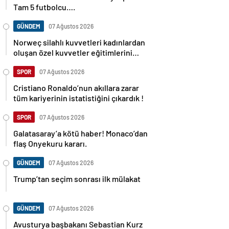
Tam 5 futbolcu….
GÜNDEM
07 Ağustos 2026
Norweç silahlı kuvvetleri kadınlardan
oluşan özel kuvvetler eğitimlerini
başlattı.
SPOR
07 Ağustos 2026
Cristiano Ronaldo’nun akıllara zarar
tüm kariyerinin istatistiğini çıkardık !
SPOR
07 Ağustos 2026
Galatasaray’a kötü haber! Monaco’dan
flaş Onyekuru kararı.
GÜNDEM
07 Ağustos 2026
Trump’tan seçim sonrası ilk mülakat
GÜNDEM
07 Ağustos 2026
Avusturya başbakanı Sebastian Kurz