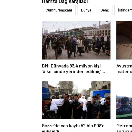
Hamza Dağ karşıladı.
Cumhurbaşkanı
Dünya
Genç
İstihda
BM: Dünyada 83,4 milyon kişi
Avustra
‘ülke içinde yerinden edilmiş’
matema
olarak yaşıyor
Gazze’de can kaybı 52 bin 908’e
Metrobü
yükseldi
sürücün