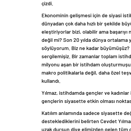
çizdi.
Ekonominin gelişmesi için de siyasi isti
dünyadan çok daha hızlı bir şekilde büy
eleştiriyorlar bizi, olabilir ama başar
değil mi? Son 20 yılda dünya ortalama
söylüyorum. Biz ne kadar büyümüşüz? 
sergilemişiz. Bir zamanlar toplam istih
milyonu aşan bir istihdam oluşturmuş
makro politikalarla değil, daha özel teş
kullandı.
Yılmaz, istihdamda gençler ve kadınlar iç
gençlerin siyasette etkin olması noktası
Katılım anlamında sadece siyasette değil
desteklediklerini belirten Cevdet Yılmaz
uzak dursun diye elimizden gelen tüm g