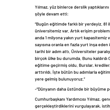
Yılmaz, yüz binlerce derslik yaptıkların
şöyle devam etti:
“Bugün eğitimde farklı bir yerdeyiz. 81 
üniversitemiz var. Artık erişim proble
anda 1 milyona yakın yurt kapasitemiz
sayısına oranla en fazla yurt inşa eden
tarihi bir adım attı. Üniversiteler paral
birçok ülke bu durumda. Bunu kaldırdı 
eğitime geçirmiş oldu. Burslar, kredile
arttırıldı. İşte bütün bu adımlarla eğiti
yere gelmiş bulunuyoruz.”
-“Dünyanın daha üstünde bir büyüme pe
Cumhurbaşkanı Yardımcısı Yılmaz, gençle
gerçekleştirdiklerini vurgulayarak, is