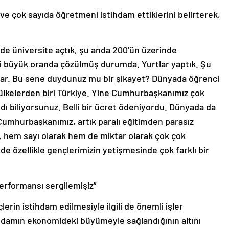
ı ve çok sayıda öğretmeni istihdam ettiklerini belirterek,
ilde üniversite açtık, şu anda 200’ün üzerinde
mi büyük oranda çözülmüş durumda. Yurtlar yaptık. Şu
 var. Bu sene duydunuz mu bir şikayet? Dünyada öğrenci
 ülkelerden biri Türkiye. Yine Cumhurbaşkanımız çok
ıydı biliyorsunuz. Belli bir ücret ödeniyordu. Dünyada da
Cumhurbaşkanımız, artık paralı eğitimden parasız
r, hem sayı olarak hem de miktar olarak çok çok
mde özellikle gençlerimizin yetişmesinde çok farklı bir
rformansı sergilemişiz”
rin istihdam edilmesiyle ilgili de önemli işler
tihdamın ekonomideki büyümeyle sağlandığının altını