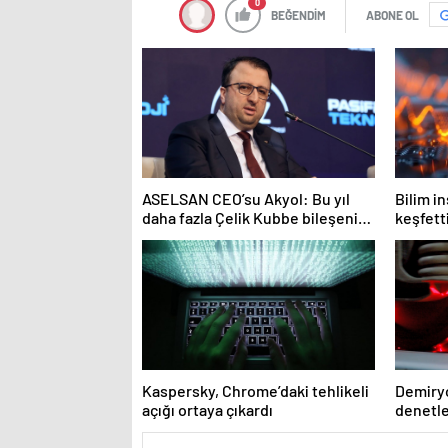
0
BEĞENDİM
ABONE OL
ASELSAN CEO’su Akyol: Bu yıl
Bilim i
daha fazla Çelik Kubbe bileşenini
keşfetti
envantere vereceğiz
Kaspersky, Chrome’daki tehlikeli
Demiryo
açığı ortaya çıkardı
denetl