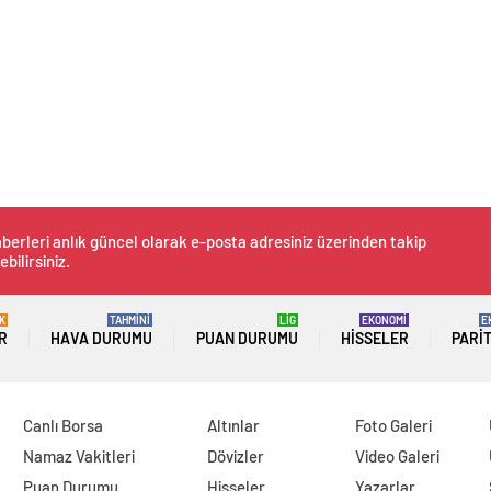
berleri anlık güncel olarak e-posta adresiniz üzerinden takip
ebilirsiniz.
K
TAHMİNİ
LİG
EKONOMİ
E
R
HAVA DURUMU
PUAN DURUMU
HISSELER
PARI
Canlı Borsa
Altınlar
Foto Galeri
Namaz Vakitleri
Dövizler
Video Galeri
Puan Durumu
Hisseler
Yazarlar