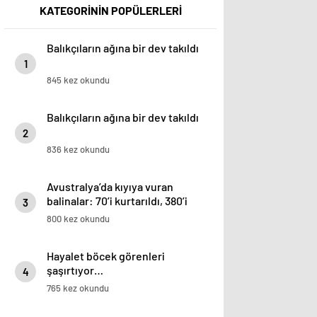
KATEGORİNİN POPÜLERLERİ
Balıkçıların ağına bir dev takıldı
1
845 kez okundu
Balıkçıların ağına bir dev takıldı
2
836 kez okundu
Avustralya’da kıyıya vuran
balinalar: 70’i kurtarıldı, 380’i
3
öldü
800 kez okundu
Hayalet böcek görenleri
şaşırtıyor…
4
765 kez okundu