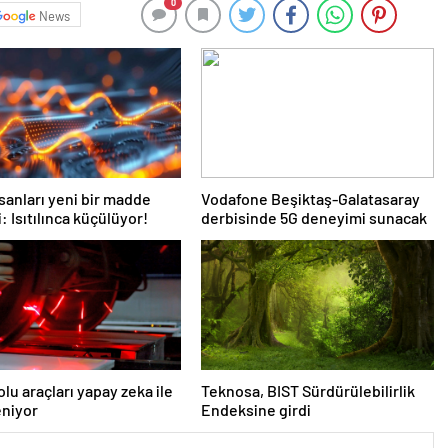
0
News
nsanları yeni bir madde
Vodafone Beşiktaş-Galatasaray
: Isıtılınca küçülüyor!
derbisinde 5G deneyimi sunacak
lu araçları yapay zeka ile
Teknosa, BIST Sürdürülebilirlik
eniyor
Endeksine girdi