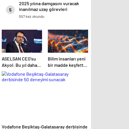
2025 yılına damgasını vuracak
inanılmaz uzay görevleri
5
557 kez okundu
ASELSAN CEO’su
Bilim insanları yeni
Akyol: Bu yıl daha
bir madde keşfetti:
fazla Çelik Kubbe
Isıtılınca küçülüyor!
bileşenini
envantere
vereceğiz
Vodafone Beşiktaş-Galatasaray derbisinde