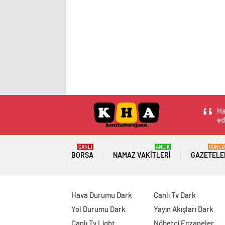
Ha
ed
CANLI
ANLIK
GÜNLÜ
BORSA
NAMAZ VAKITLERI
GAZETELE
Hava Durumu Dark
Canlı Tv Dark
Yol Durumu Dark
Yayın Akışları Dark
Canlı Tv Light
Nöbetçi Eczaneler