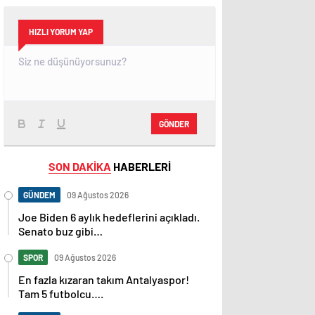
HIZLI YORUM YAP
GÖNDER
SON DAKİKA
HABERLERİ
GÜNDEM
09 Ağustos 2026
Joe Biden 6 aylık hedeflerini açıkladı.
Senato buz gibi…
SPOR
09 Ağustos 2026
En fazla kızaran takım Antalyaspor!
Tam 5 futbolcu….