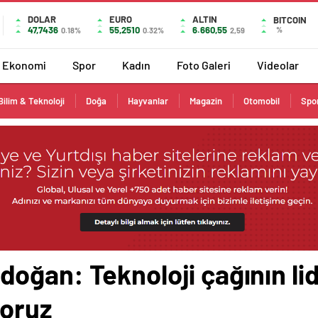
DOLAR
EURO
ALTIN
BITCOIN
47,7436
55,2510
6.660,55
%
0.18%
0.32%
2,59
Ekonomi
Spor
Kadın
Foto Galeri
Videolar
Bilim & Teknoloji
Doğa
Hayvanlar
Magazin
Otomobil
Spo
oğan: Teknoloji çağının lid
yoruz