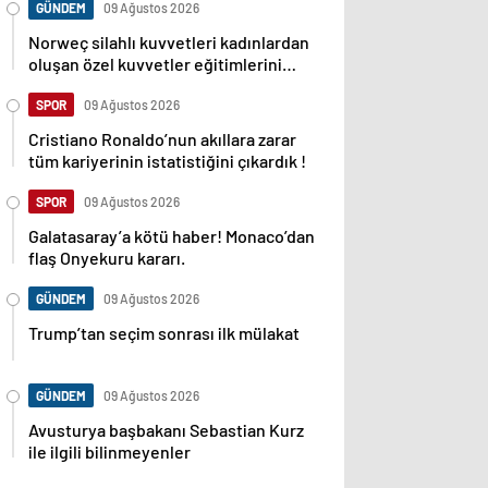
GÜNDEM
09 Ağustos 2026
Norweç silahlı kuvvetleri kadınlardan
oluşan özel kuvvetler eğitimlerini
başlattı.
SPOR
09 Ağustos 2026
Cristiano Ronaldo’nun akıllara zarar
tüm kariyerinin istatistiğini çıkardık !
SPOR
09 Ağustos 2026
Galatasaray’a kötü haber! Monaco’dan
flaş Onyekuru kararı.
GÜNDEM
09 Ağustos 2026
Trump’tan seçim sonrası ilk mülakat
GÜNDEM
09 Ağustos 2026
Avusturya başbakanı Sebastian Kurz
ile ilgili bilinmeyenler