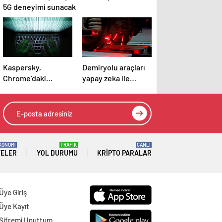
5G deneyimi sunacak
Kaspersky,
Demiryolu araçları
Chrome’daki
yapay zeka ile
tehlikeli açığı
denetleniyor
ortaya çıkardı
KONOMİ
TRAFİK
CANLI
TELER
YOL DURUMU
KRIPTO PARALAR
Üye Giriş
Üye Kayıt
Şifremi Unuttum