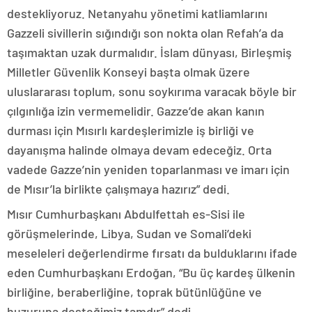
destekliyoruz. Netanyahu yönetimi katliamlarını
Gazzeli sivillerin sığındığı son nokta olan Refah’a da
taşımaktan uzak durmalıdır. İslam dünyası, Birleşmiş
Milletler Güvenlik Konseyi başta olmak üzere
uluslararası toplum, sonu soykırıma varacak böyle bir
çılgınlığa izin vermemelidir. Gazze’de akan kanın
durması için Mısırlı kardeşlerimizle iş birliği ve
dayanışma halinde olmaya devam edeceğiz. Orta
vadede Gazze’nin yeniden toparlanması ve imarı için
de Mısır’la birlikte çalışmaya hazırız” dedi.
Mısır Cumhurbaşkanı Abdulfettah es-Sisi ile
görüşmelerinde, Libya, Sudan ve Somali’deki
meseleleri değerlendirme fırsatı da bulduklarını ifade
eden Cumhurbaşkanı Erdoğan, “Bu üç kardeş ülkenin
birliğine, beraberliğine, toprak bütünlüğüne ve
huzuruna desteğimiz tamdır” dedi.