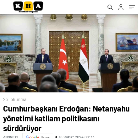
231 okunma
Cumhurbaşkanı Erdoğan: Netanyahu
yönetimi katliam politikasını
sürdürüyor
18 Şubat 2024 00:33
ABONE OL
News