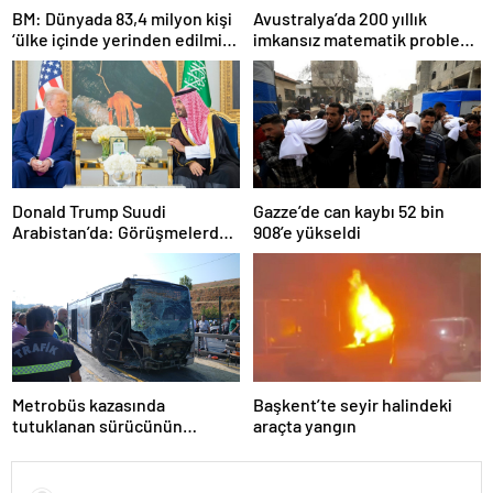
BM: Dünyada 83,4 milyon kişi
Avustralya’da 200 yıllık
‘ülke içinde yerinden edilmiş’
imkansız matematik problemi
olarak yaşıyor
çözüldü
Donald Trump Suudi
Gazze’de can kaybı 52 bin
Arabistan’da: Görüşmelerde
908’e yükseldi
uyukladı
Metrobüs kazasında
Başkent’te seyir halindeki
tutuklanan sürücünün
araçta yangın
ifadesine ulaşıldı