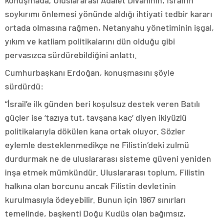
konuşmada, Uluslararası Adalet Divanının, İsrail’in
soykırımı önlemesi yönünde aldığı ihtiyati tedbir kararı
ortada olmasına rağmen, Netanyahu yönetiminin işgal,
yıkım ve katliam politikalarını dün olduğu gibi
pervasızca sürdürebildiğini anlattı.
Cumhurbaşkanı Erdoğan, konuşmasını şöyle
sürdürdü:
“İsrail’e ilk günden beri koşulsuz destek veren Batılı
güçler ise ‘tazıya tut, tavşana kaç’ diyen ikiyüzlü
politikalarıyla dökülen kana ortak oluyor. Sözler
eylemle desteklenmedikçe ne Filistin’deki zulmü
durdurmak ne de uluslararası sisteme güveni yeniden
inşa etmek mümkündür. Uluslararası toplum, Filistin
halkına olan borcunu ancak Filistin devletinin
kurulmasıyla ödeyebilir. Bunun için 1967 sınırları
temelinde, başkenti Doğu Kudüs olan bağımsız,