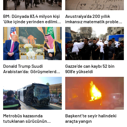
BM: Dünyada 83,4 milyon kişi
Avustralya’da 200 yıllık
‘ülke içinde yerinden edilmiş’
imkansız matematik problemi
olarak yaşıyor
çözüldü
Donald Trump Suudi
Gazze’de can kaybı 52 bin
Arabistan’da: Görüşmelerde
908’e yükseldi
uyukladı
Metrobüs kazasında
Başkent’te seyir halindeki
tutuklanan sürücünün
araçta yangın
ifadesine ulaşıldı