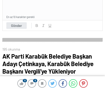
En az 10 karakter gerekli
Gönder
195 okunma
AK Parti Karabük Belediye Başkan
Adayı Çetinkaya, Karabük Belediye
Başkanı Vergili’ye Yükleniyor
18 Mayıs 2024 00:12
ABONE OL
News
0
0
0
0
AK Parti Karabük Belediye Başkan adayı Özkan
Çetinkaya, Karabük Belediye Başkanı Rafet Vergili’ye
yüklenerek, ” Son iki seçimde verdiği konut vaadlerine