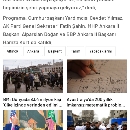
hepimizin şehri yapmaya geliyoruz.” dedi.
Programa, Cumhurbaşkanı Yardımcısı Cevdet Yılmaz,
AK Parti Genel Sekreteri Fatih Şahin, MHP Ankara İl
Başkanı Alparslan Doğan ve BBP Ankara İl Başkanı
Hamza Kurt da katıldı.
Altınok
Ankara
Başkent
Tarım
Yapacaklarını
BM: Dünyada 83,4 milyon kişi
Avustralya’da 200 yıllık
‘ülke içinde yerinden edilmiş’
imkansız matematik problemi
olarak yaşıyor
çözüldü