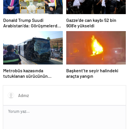
Donald Trump Suudi
Gazze’de can kaybı 52 bin
Arabistan’da: Görüşmelerde
908’e yükseldi
uyukladı
Metrobüs kazasında
Başkent’te seyir halindeki
tutuklanan sürücünün
araçta yangın
ifadesine ulaşıldı