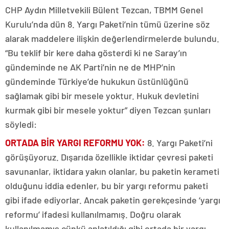
CHP Aydın Milletvekili Bülent Tezcan, TBMM Genel
Kurulu’nda dün 8. Yargı Paketi’nin tümü üzerine söz
alarak maddelere ilişkin değerlendirmelerde bulundu.
“Bu teklif bir kere daha gösterdi ki ne Saray’ın
gündeminde ne AK Parti’nin ne de MHP’nin
gündeminde Türkiye’de hukukun üstünlüğünü
sağlamak gibi bir mesele yoktur. Hukuk devletini
kurmak gibi bir mesele yoktur” diyen Tezcan şunları
söyledi:
ORTADA BİR YARGI REFORMU YOK:
8. Yargı Paketi’ni
görüşüyoruz. Dışarıda özellikle iktidar çevresi paketi
savunanlar, iktidara yakın olanlar, bu paketin kerameti
olduğunu iddia edenler, bu bir yargı reformu paketi
gibi ifade ediyorlar. Ancak paketin gerekçesinde ‘yargı
reformu’ ifadesi kullanılmamış. Doğru olarak
kullanılmamış çünkü anlatıldığı gibi ortada bir yargı