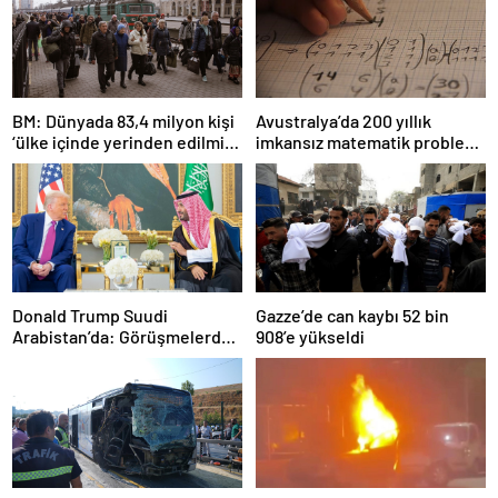
BM: Dünyada 83,4 milyon kişi
Avustralya’da 200 yıllık
‘ülke içinde yerinden edilmiş’
imkansız matematik problemi
olarak yaşıyor
çözüldü
Donald Trump Suudi
Gazze’de can kaybı 52 bin
Arabistan’da: Görüşmelerde
908’e yükseldi
uyukladı