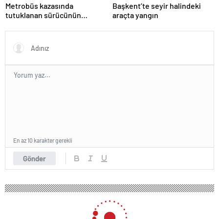
Metrobüs kazasında
Başkent’te seyir halindeki
tutuklanan sürücünün
araçta yangın
ifadesine ulaşıldı
En az 10 karakter gerekli
Gönder