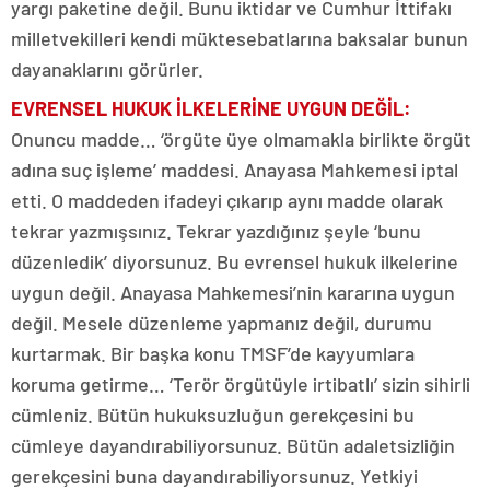
yargı paketine değil. Bunu iktidar ve Cumhur İttifakı
milletvekilleri kendi müktesebatlarına baksalar bunun
dayanaklarını görürler.
EVRENSEL HUKUK İLKELERİNE UYGUN DEĞİL:
Onuncu madde… ‘örgüte üye olmamakla birlikte örgüt
adına suç işleme’ maddesi. Anayasa Mahkemesi iptal
etti. O maddeden ifadeyi çıkarıp aynı madde olarak
tekrar yazmışsınız. Tekrar yazdığınız şeyle ‘bunu
düzenledik’ diyorsunuz. Bu evrensel hukuk ilkelerine
uygun değil. Anayasa Mahkemesi’nin kararına uygun
değil. Mesele düzenleme yapmanız değil, durumu
kurtarmak. Bir başka konu TMSF’de kayyumlara
koruma getirme… ‘Terör örgütüyle irtibatlı’ sizin sihirli
cümleniz. Bütün hukuksuzluğun gerekçesini bu
cümleye dayandırabiliyorsunuz. Bütün adaletsizliğin
gerekçesini buna dayandırabiliyorsunuz. Yetkiyi