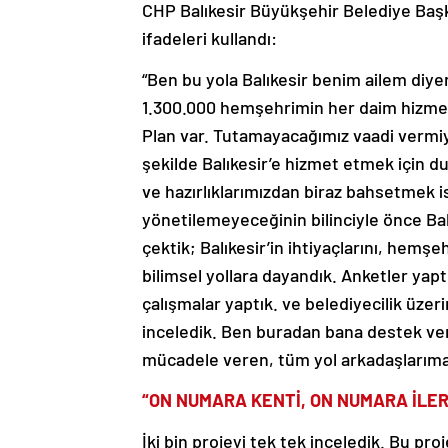
CHP Balıkesir Büyükşehir Belediye Baş
ifadeleri kullandı:
“Ben bu yola Balıkesir benim ailem diye
1.300.000 hemşehrimin her daim hizme
Plan var. Tutamayacağımız vaadi vermiyo
şekilde Balıkesir’e hizmet etmek için 
ve hazırlıklarımızdan biraz bahsetmek 
yönetilemeyeceğinin bilinciyle önce Balı
çektik; Balıkesir’in ihtiyaçlarını, hemşe
bilimsel yollara dayandık. Anketler yapt
çalışmalar yaptık. ve belediyecilik üzer
inceledik. Ben buradan bana destek ve
mücadele veren, tüm yol arkadaşlarıma
“ON NUMARA KENTİ, ON NUMARA İLER
İki bin projeyi tek tek inceledik. Bu proj