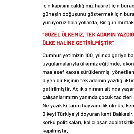
için kapısını çaldığımız hasret için bura
güneşin doğuşunu göstermek için burad
yürüyoruz hala yollarda. Bir gün mutlak
“GÜZEL ÜLKEMİZ, TEK ADAMIN YAZDIĞ
ÜLKE HALİNE GETİRİLMİŞTİR”
Cumhuriyetimizin 100. yılında geriye bak
uygulamalarıyla ülkemiz eğitimde, ekonom
maalesef kaosa sürüklenmiş, yönetilem
diyen bir kişinin tek adamın yazdığı ikti
getirilmiştir. Açlık sınırının altında y
çalışanlarımızın yanında çocuk tacizleri
Ne yazık ki tarım hayvancılık ölmüş, ken
ülkeyi Türkiye’yi doyuran kent Balıkesir,
korku politikaları, kalıcılaşan adaletsi
kapılmıştır.