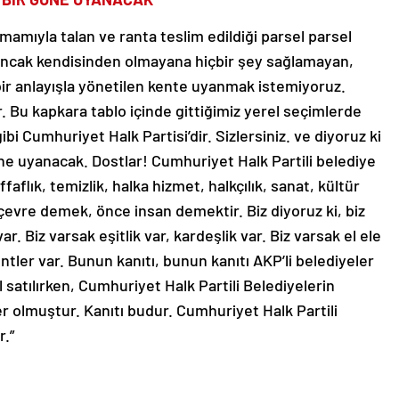
mamıyla talan ve ranta teslim edildiği parsel parsel
n ancak kendisinden olmayana hiçbir şey sağlamayan,
 anlayışla yönetilen kente uyanmak istemiyoruz.
r. Bu kapkara tablo içinde gittiğimiz yerel seçimlerde
 Cumhuriyet Halk Partisi’dir. Sizlersiniz. ve diyoruz ki
ne uyanacak. Dostlar! Cumhuriyet Halk Partili belediye
flık, temizlik, halka hizmet, halkçılık, sanat, kültür
vre demek, önce insan demektir. Biz diyoruz ki, biz
ar. Biz varsak eşitlik var, kardeşlik var. Biz varsak el ele
ler var. Bunun kanıtı, bunun kanıtı AKP’li belediyeler
l satılırken, Cumhuriyet Halk Partili Belediyelerin
er olmuştur. Kanıtı budur. Cumhuriyet Halk Partili
r.”