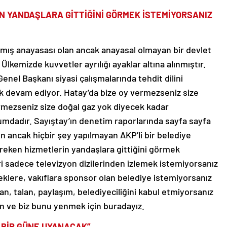
N YANDAŞLARA GİTTİĞİNİ GÖRMEK İSTEMİYORSANIZ
ılmış anayasası olan ancak anayasal olmayan bir devlet
Ülkemizde kuvvetler ayrılığı ayaklar altına alınmıştır.
nel Başkanı siyasi çalışmalarında tehdit dilini
k devam ediyor. Hatay’da bize oy vermezseniz size
rmezseniz size doğal gaz yok diyecek kadar
dadır. Sayıştay’ın denetim raporlarında sayfa sayfa
len ancak hiçbir şey yapılmayan AKP’li bir belediye
reken hizmetlerin yandaşlara gittiğini görmek
i sadece televizyon dizilerinden izlemek istemiyorsanız
neklere, vakıflara sponsor olan belediye istemiyorsanız
lan, talan, paylaşım, belediyeciliğini kabul etmiyorsanız
ın ve biz bunu yenmek için buradayız.
İ BİR GÜNE UYANACAK”