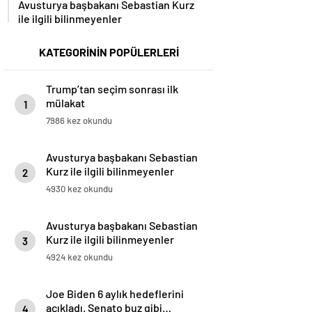
Avusturya başbakanı Sebastian Kurz
ile ilgili bilinmeyenler
KATEGORİNİN POPÜLERLERİ
Trump’tan seçim sonrası ilk
mülakat
1
7986 kez okundu
Avusturya başbakanı Sebastian
Kurz ile ilgili bilinmeyenler
2
4930 kez okundu
Avusturya başbakanı Sebastian
Kurz ile ilgili bilinmeyenler
3
4924 kez okundu
Joe Biden 6 aylık hedeflerini
açıkladı. Senato buz gibi…
4