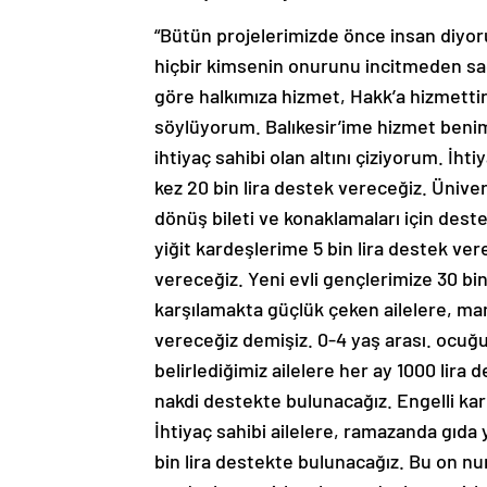
“Bütün projelerimizde önce insan diyor
hiçbir kimsenin onurunu incitmeden sağ
göre halkımıza hizmet, Hakk’a hizmettir.
söylüyorum. Balıkesir’ime hizmet benim
ihtiyaç sahibi olan altını çiziyorum. İhti
kez 20 bin lira destek vereceğiz. Üniver
dönüş bileti ve konaklamaları için dest
yiğit kardeşlerime 5 bin lira destek ver
vereceğiz. Yeni evli gençlerimize 30 bin
karşılamakta güçlük çeken ailelere, mama
vereceğiz demişiz. 0-4 yaş arası. ocuğu
belirlediğimiz ailelere her ay 1000 lira
nakdi destekte bulunacağız. Engelli kar
İhtiyaç sahibi ailelere, ramazanda gıda 
bin lira destekte bulunacağız. Bu on nu