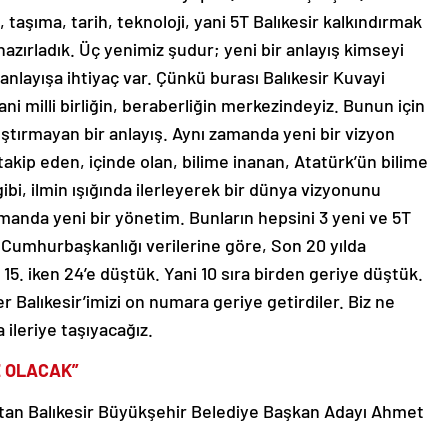
 taşıma, tarih, teknoloji, yani 5T Balıkesir kalkındırmak
 hazırladık. Üç yenimiz şudur; yeni bir anlayış kimseyi
anlayışa ihtiyaç var. Çünkü burası Balıkesir Kuvayi
yani milli birliğin, beraberliğin merkezindeyiz. Bunun için
ıştırmayan bir anlayış. Aynı zamanda yeni bir vizyon
akip eden, içinde olan, bilime inanan, Atatürk’ün bilime
gibi, ilmin ışığında ilerleyerek bir dünya vizyonunu
amanda yeni bir yönetim. Bunların hepsini 3 yeni ve 5T
 Cumhurbaşkanlığı verilerine göre, Son 20 yılda
15. iken 24’e düştük. Yani 10 sıra birden geriye düştük.
 Balıkesir’imizi on numara geriye getirdiler. Biz ne
ileriye taşıyacağız.
Z OLACAK”
atan Balıkesir Büyükşehir Belediye Başkan Adayı Ahmet