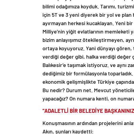
bilimi odağımıza koyduk. Tarımı, turizmi,
için 5T ve 3 yeni diyerek bir yol ve plan
ayırmayan herkesi kucaklayan. Yeni bir 
Milliye’nin yiğit evlatlarının memleketi 
bizim anlayışımız ötekileştirmeyen, ayr
ortaya koyuyoruz. Yani dünyayı gören, t
verdiği değer gibi, halka verdiği değer 
Balıkesir’e taşımak istiyoruz. ve aynı z
dediğimiz bir formülasyonla toparladık.
ekonomik gelişmişlikte Türkiye çapında 
Bu nedir? Durum net. Mevcut yöneticiler
yapacağız? On numara kenti, on numara 
“ADALETLİ BİR BELEDİYE BAŞKANINI
Konuşmasının ardından projelerini anl
Akın, şunları kaydetti: