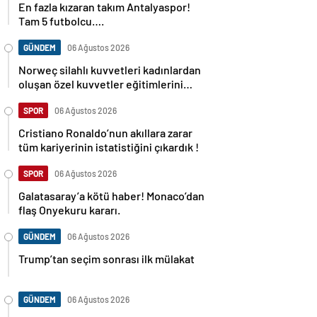
En fazla kızaran takım Antalyaspor!
Tam 5 futbolcu….
GÜNDEM
06 Ağustos 2026
Norweç silahlı kuvvetleri kadınlardan
oluşan özel kuvvetler eğitimlerini
başlattı.
SPOR
06 Ağustos 2026
Cristiano Ronaldo’nun akıllara zarar
tüm kariyerinin istatistiğini çıkardık !
SPOR
06 Ağustos 2026
Galatasaray’a kötü haber! Monaco’dan
flaş Onyekuru kararı.
GÜNDEM
06 Ağustos 2026
Trump’tan seçim sonrası ilk mülakat
GÜNDEM
06 Ağustos 2026