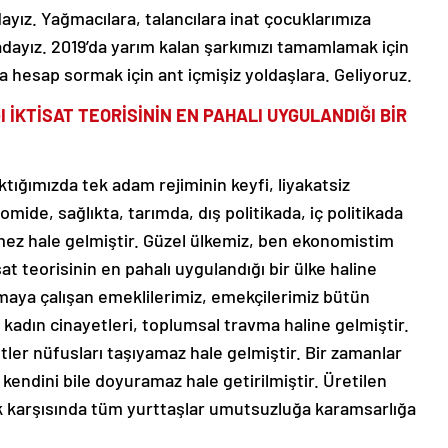
dayız. Yağmacılara, talancılara inat çocuklarımıza
ayız. 2019’da yarım kalan şarkımızı tamamlamak için
a hesap sormak için ant içmişiz yoldaşlara. Geliyoruz.
I İKTİSAT TEORİSİNİN EN PAHALI UYGULANDIĞI BİR
tığımızda tek adam rejiminin keyfi, liyakatsiz
ide, sağlıkta, tarımda, dış politikada, iç politikada
ez hale gelmiştir. Güzel ülkemiz, ben ekonomistim
sat teorisinin en pahalı uygulandığı bir ülke haline
aşamaya çalışan emeklilerimiz, emekçilerimiz bütün
, kadın cinayetleri, toplumsal travma haline gelmiştir.
tler nüfusları taşıyamaz hale gelmiştir. Bir zamanlar
 kendini bile doyuramaz hale getirilmiştir. Üretilen
zlik karşısında tüm yurttaşlar umutsuzluğa karamsarlığa