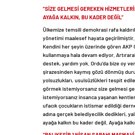
“SİZE GELMESİ GEREKEN HİZMETLERİ
AYAĞA KALKIN, BU KADER DEĞİL”
Ülkemize temsili demokrasi rafa kaldır
yönetimi maalesef hayata geçirilmiştir. 
Kendini her şeyin üzerinde gören AKP Ge
kullanmaya hala devam ediyor. Artırara
destek, yardım yok. Ordu’da bize oy ve
şirazesinden kaymış gözü dönmüş durum
yolsuzlukları, usulsüzlükleri tespit edi
görmek istemiyorsanız size gelmesi ge
istemiyorsanız insanca yaşanan kentler
ufacık çocukların istismar edildiği der
adına gerçek belediyecilik dedikleri, ya
ayağa kalkın bu kader değil. Ayağa kalk
“BALIKESİR 1 NİSAN SABAHI MASMAV