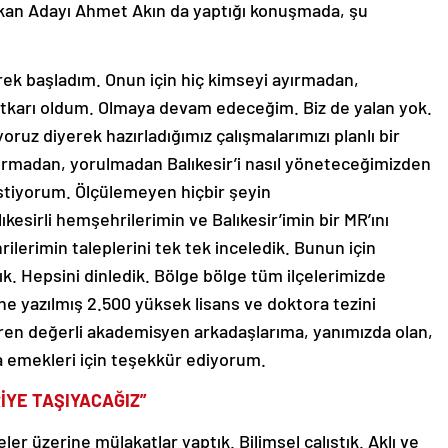
kan Adayı Ahmet Akın da yaptığı konuşmada, şu
rek başladım. Onun için hiç kimseyi ayırmadan,
tkarı oldum. Olmaya devam edeceğim. Biz de yalan yok.
ruz diyerek hazırladığımız çalışmalarımızı planlı bir
durmadan, yorulmadan Balıkesir’i nasıl yöneteceğimizden
istiyorum. Ölçülemeyen hiçbir şeyin
kesirli hemşehrilerimin ve Balıkesir’imin bir MR’ını
hrilerimin taleplerini tek tek inceledik. Bunun için
ık. Hepsini dinledik. Bölge bölge tüm ilçelerimizde
ine yazılmış 2.500 yüksek lisans ve doktora tezini
ren değerli akademisyen arkadaşlarıma, yanımızda olan,
 emekleri için teşekkür ediyorum.
İYE TAŞIYACAĞIZ”
eler üzerine mülakatlar yaptık. Bilimsel çalıştık. Aklı ve