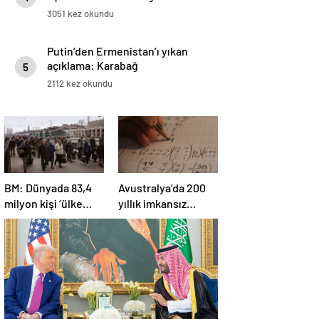
3051 kez okundu
Putin’den Ermenistan’ı yıkan
açıklama: Karabağ
5
Azerbaycan’ın ayrılmaz bir
2112 kez okundu
parçasıdır!
BM: Dünyada 83,4
Avustralya’da 200
milyon kişi ‘ülke
yıllık imkansız
içinde yerinden
matematik
edilmiş’ olarak
problemi çözüldü
yaşıyor