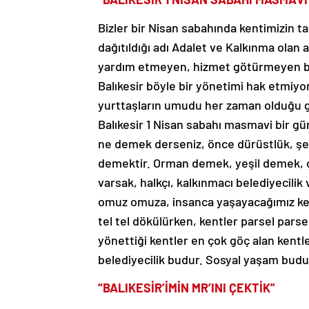
Bizler bir Nisan sabahında kentimizin ta
dağıtıldığı adı Adalet ve Kalkınma ola
yardım etmeyen, hizmet götürmeyen bir
Balıkesir böyle bir yönetimi hak etmiyo
yurttaşların umudu her zaman olduğu gibi
Balıkesir 1 Nisan sabahı masmavi bir gü
ne demek derseniz, önce dürüstlük, şeffa
demektir. Orman demek, yeşil demek, çe
varsak, halkçı, kalkınmacı belediyecilik v
omuz omuza, insanca yaşayacağımız kent
tel tel dökülürken, kentler parsel parse
yönettiği kentler en çok göç alan kentl
belediyecilik budur. Sosyal yaşam budu
“BALIKESİR’İMİN MR’INI ÇEKTİK”