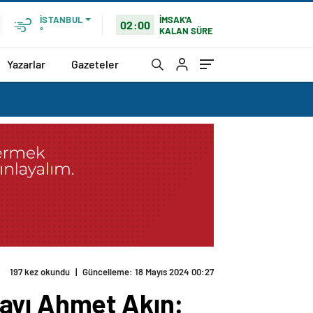
İMSAK'A
İSTANBUL
02:00
KALAN SÜRE
°
Yazarlar
Gazeteler
197 kez okundu
|
Güncelleme: 18 Mayıs 2024 00:27
dayı Ahmet Akın: