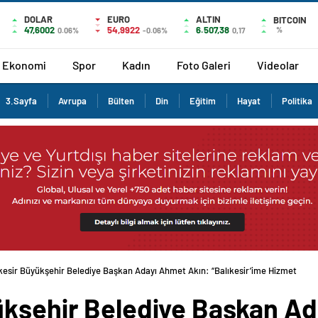
DOLAR
EURO
ALTIN
BITCOIN
47,6002
54,9922
6.507,38
%
0.06%
-0.06%
0,17
Ekonomi
Spor
Kadın
Foto Galeri
Videolar
3.Sayfa
Avrupa
Bülten
Din
Eğitim
Hayat
Politika
kesir Büyükşehir Belediye Başkan Adayı Ahmet Akın: “Balıkesir’ime Hizmet
ükşehir Belediye Başkan A