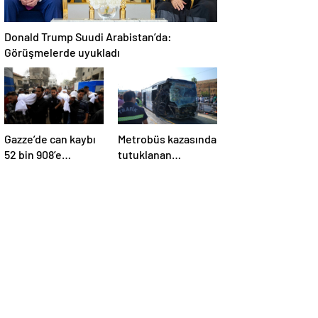
Donald Trump Suudi Arabistan’da:
Görüşmelerde uyukladı
Gazze’de can kaybı
Metrobüs kazasında
52 bin 908’e
tutuklanan
yükseldi
sürücünün
ifadesine ulaşıldı