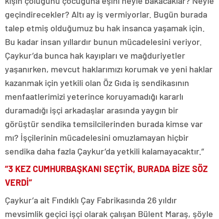
kışın çoluğunu çocuğuna eşini neyle bakacaklar? Neyle
geçindirecekler? Altı ay iş vermiyorlar. Bugün burada
talep etmiş olduğumuz bu hak insanca yaşamak için.
Bu kadar insan yıllardır bunun mücadelesini veriyor.
Çaykur’da bunca hak kayıpları ve mağduriyetler
yaşanırken, mevcut haklarımızı korumak ve yeni haklar
kazanmak için yetkili olan Öz Gıda iş sendikasının
menfaatlerimizi yeterince koruyamadığı kararlı
duramadığı işçi arkadaşlar arasında yaygın bir
görüştür sendika temsilcilerinden burada kimse var
mı? İşçilerinin mücadelesini omuzlamayan hiçbir
sendika daha fazla Çaykur’da yetkili kalamayacaktır.”
“3 KEZ CUMHURBAŞKANI SEÇTİK, BURADA BİZE SÖZ
VERDİ”
Çaykur’a ait Fındıklı Çay Fabrikasında 26 yıldır
mevsimlik geçici işçi olarak çalışan Bülent Maraş, şöyle