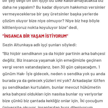
bir şey değil on bin işçiyi bu ülke kaldıramayacaksa biz
daha ne yapalım? Bu kadar diyorum hakkımızı versinler
vermeyeceklerse bir şey üretsinler başka yerlerde
çözüm oluyor bize niye olmuyor? Niye biz hep böyle
kilitleniyoruz nokta koyuluyor bize” dedi.
“İNSANCA BİR YAŞAM İSTİYORUM”
Sezin Altunkaya adlı işçi şunları söyledi:
“Biz hiçbir sendikanın ya da hiçbir partinin arka bahçesi
değiliz. Biz insanca yaşamak için emeğimizle geçinen
vergi veren vatandaşlarız, ben 30 gün çalışacağım, 1
günüm Hak- İş’e gidecek, neden o sendika yok şu anda
burada ya da gelecek yüzleri mi yok? Arkadaşlar lütfen
şu sendikadan kurtulalım, bunlar mevcut hükümetin
arka bahçesi oldukları için nasılsa bunlar oy veriyorlar
bize çünkü biz çantada kekliğiz onlar için. İki çocuğum
üniversite okuyor, insanlardan burs dileniyorum,