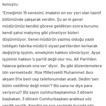
konuştu:
“Emeğimin 15 senesini, imalatın en zor yeri olan tasnif
bölümünde çalışarak verdim. Şu an ki genel
müdürümüz kendisi göreve geldikten sonra kurumu
kendi şahsi malıymış gibi yönetiyor bizleri
düşünmüyor. Genel müdürün yazmış olduğu yazılı
tebligatı fabrika müdürü siyasi partilerden korkarak
değiştirip işçinin, emekçinin hakkını sömürüyor. Ayşe
işçisinin hakkını ‘o partili değil olur mu, AK Parti’den
falanca gelecek ona ver’ diyor. Bu gibi düzenlemelere
izin vermektedir. Rize Milletvekili Muhammet Avcı
akşam 5’te beni cep telefonumdan aradı. Dedim ‘sen
bizim vekilimiz değil misin’? Biz sana ne diye para
veriyoruz? Biz sayın cumhurbaşkanımızı 3 dönem
başbakan, 3 dönem Cumhurbaşkanı aralıksız söz
verdik seçtik. Kendisi en son seçimde burada söz