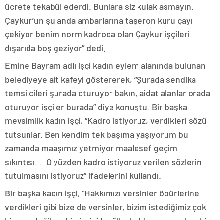
ücrete tekabül ederdi. Bunlara siz kulak asmayın.
Çaykur’un şu anda ambarlarına taşeron kuru çayı
çekiyor benim norm kadroda olan Çaykur işçileri
dışarıda boş geziyor” dedi.
Emine Bayram adlı işçi kadın eylem alanında bulunan
belediyeye ait kafeyi göstererek, “Şurada sendika
temsilcileri şurada oturuyor bakın, aidat alanlar orada
oturuyor işçiler burada” diye konuştu. Bir başka
mevsimlik kadın işçi, “Kadro istiyoruz, verdikleri sözü
tutsunlar. Ben kendim tek başıma yaşıyorum bu
zamanda maaşımız yetmiyor maalesef geçim
sıkıntısı…. O yüzden kadro istiyoruz verilen sözlerin
tutulmasını istiyoruz” ifadelerini kullandı.
Bir başka kadın işçi, “Hakkımızı versinler öbürlerine
verdikleri gibi bize de versinler, bizim istediğimiz çok