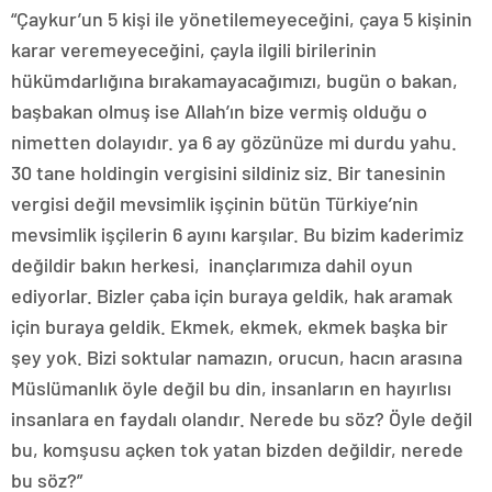
“Çaykur’un 5 kişi ile yönetilemeyeceğini, çaya 5 kişinin
karar veremeyeceğini, çayla ilgili birilerinin
hükümdarlığına bırakamayacağımızı, bugün o bakan,
başbakan olmuş ise Allah’ın bize vermiş olduğu o
nimetten dolayıdır. ya 6 ay gözünüze mi durdu yahu.
30 tane holdingin vergisini sildiniz siz. Bir tanesinin
vergisi değil mevsimlik işçinin bütün Türkiye’nin
mevsimlik işçilerin 6 ayını karşılar. Bu bizim kaderimiz
değildir bakın herkesi, inançlarımıza dahil oyun
ediyorlar. Bizler çaba için buraya geldik, hak aramak
için buraya geldik. Ekmek, ekmek, ekmek başka bir
şey yok. Bizi soktular namazın, orucun, hacın arasına
Müslümanlık öyle değil bu din, insanların en hayırlısı
insanlara en faydalı olandır. Nerede bu söz? Öyle değil
bu, komşusu açken tok yatan bizden değildir, nerede
bu söz?”