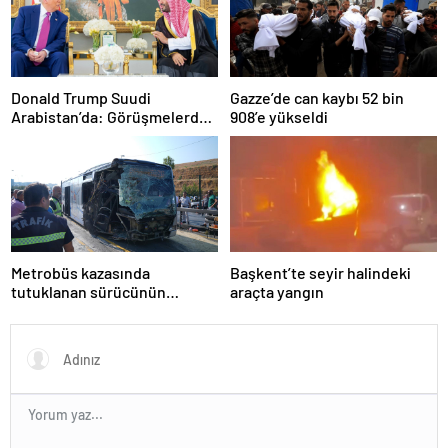
Donald Trump Suudi
Gazze’de can kaybı 52 bin
Arabistan’da: Görüşmelerde
908’e yükseldi
uyukladı
Metrobüs kazasında
Başkent’te seyir halindeki
tutuklanan sürücünün
araçta yangın
ifadesine ulaşıldı