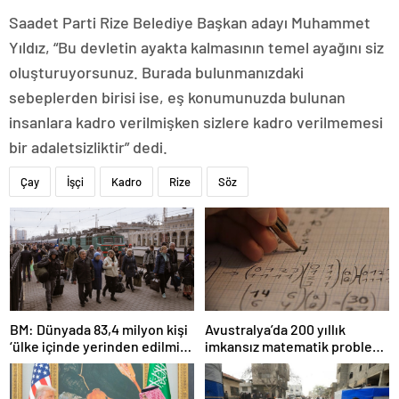
Saadet Parti Rize Belediye Başkan adayı Muhammet
Yıldız, “Bu devletin ayakta kalmasının temel ayağını siz
oluşturuyorsunuz. Burada bulunmanızdaki
sebeplerden birisi ise, eş konumunuzda bulunan
insanlara kadro verilmişken sizlere kadro verilmemesi
bir adaletsizliktir” dedi.
Çay
İşçi
Kadro
Rize
Söz
BM: Dünyada 83,4 milyon kişi
Avustralya’da 200 yıllık
‘ülke içinde yerinden edilmiş’
imkansız matematik problemi
olarak yaşıyor
çözüldü