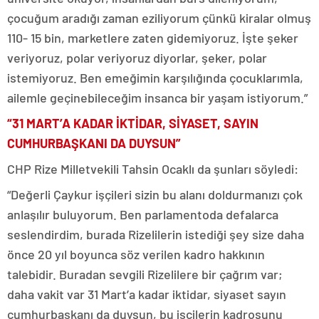
çocuğum aradığı zaman eziliyorum çünkü kiralar olmuş
110- 15 bin, marketlere zaten gidemiyoruz. İşte şeker
veriyoruz, polar veriyoruz diyorlar, şeker, polar
istemiyoruz. Ben emeğimin karşılığında çocuklarımla,
ailemle geçinebileceğim insanca bir yaşam istiyorum.”
“31 MART’A KADAR İKTİDAR, SİYASET, SAYIN
CUMHURBAŞKANI DA DUYSUN”
CHP Rize Milletvekili Tahsin Ocaklı da şunları söyledi:
“Değerli Çaykur işçileri sizin bu alanı doldurmanızı çok
anlaşılır buluyorum. Ben parlamentoda defalarca
seslendirdim, burada Rizelilerin istediği şey size daha
önce 20 yıl boyunca söz verilen kadro hakkının
talebidir. Buradan sevgili Rizelilere bir çağrım var;
daha vakit var 31 Mart’a kadar iktidar, siyaset sayın
cumhurbaşkanı da duysun, bu işçilerin kadrosunu