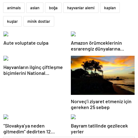
animals
aslan
boğa
hayvanlar alemi
kaplan
kuşlar
minik dostlar
Aute voluptate culpa
Amazon örümceklerinin
esrarengiz dünyalarına
gitmeye hazır olun.
Hayvanların ilginç çiftleşme
biçimlerini National
Geographic görüntüledi.
Norveç’i ziyaret etmeniz için
gereken 25 sebep
“Slovakya’ya neden
Bayram tatilinde gezilecek
gitmedim” dedirten 12
yerler
fotoğraf