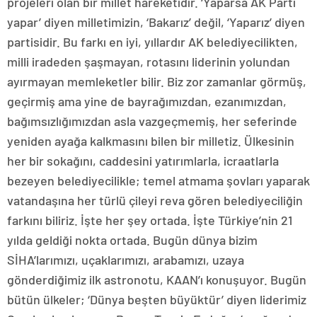
projeleri olan bir millet hareketidir. ‘Yaparsa AK Parti
yapar’ diyen milletimizin, ‘Bakarız’ değil, ‘Yaparız’ diyen
partisidir. Bu farkı en iyi, yıllardır AK belediyecilikten,
milli iradeden şaşmayan, rotasını liderinin yolundan
ayırmayan memleketler bilir. Biz zor zamanlar görmüş,
geçirmiş ama yine de bayrağımızdan, ezanımızdan,
bağımsızlığımızdan asla vazgeçmemiş, her seferinde
yeniden ayağa kalkmasını bilen bir milletiz. Ülkesinin
her bir sokağını, caddesini yatırımlarla, icraatlarla
bezeyen belediyecilikle; temel atmama şovları yaparak
vatandaşına her türlü çileyi reva gören belediyeciliğin
farkını biliriz. İşte her şey ortada. İşte Türkiye’nin 21
yılda geldiği nokta ortada. Bugün dünya bizim
SİHA’larımızı, uçaklarımızı, arabamızı, uzaya
gönderdiğimiz ilk astronotu, KAAN’ı konuşuyor. Bugün
bütün ülkeler; ‘Dünya beşten büyüktür’ diyen liderimiz