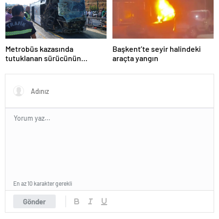
Metrobüs kazasında
Başkent’te seyir halindeki
tutuklanan sürücünün
araçta yangın
ifadesine ulaşıldı
En az 10 karakter gerekli
Gönder