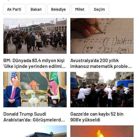
Ak Parti
Bakan
Belediye
Millet
Seçim
BM: Dünyada 83,4 milyon kişi
Avustralya’da 200 yıllık
‘ülke içinde yerinden edilmiş’
imkansız matematik problemi
olarak yaşıyor
çözüldü
Donald Trump Suudi
Gazze’de can kaybı 52 bin
Arabistan’da: Görüşmelerde
908’e yükseldi
uyukladı