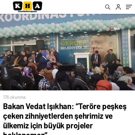
büyük projeler beklenemez”
176 okunma
Bakan Vedat Işıkhan: “Teröre peşkeş
çeken zihniyetlerden şehrimiz ve
ülkemiz için büyük projeler
beklenemez”