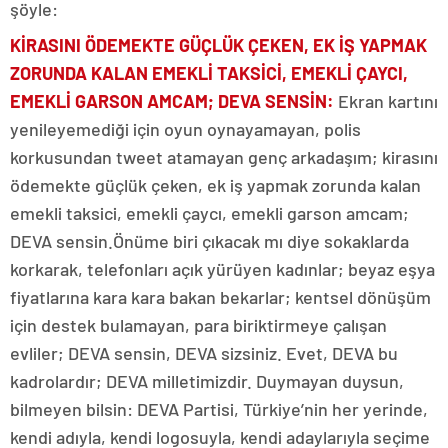
şöyle:
KİRASINI ÖDEMEKTE GÜÇLÜK ÇEKEN, EK İŞ YAPMAK
ZORUNDA KALAN EMEKLİ TAKSİCİ, EMEKLİ ÇAYCI,
EMEKLİ GARSON AMCAM; DEVA SENSİN:
Ekran kartını
yenileyemediği için oyun oynayamayan, polis
korkusundan tweet atamayan genç arkadaşım; kirasını
ödemekte güçlük çeken, ek iş yapmak zorunda kalan
emekli taksici, emekli çaycı, emekli garson amcam;
DEVA sensin.Önüme biri çıkacak mı diye sokaklarda
korkarak, telefonları açık yürüyen kadınlar; beyaz eşya
fiyatlarına kara kara bakan bekarlar; kentsel dönüşüm
için destek bulamayan, para biriktirmeye çalışan
evliler; DEVA sensin, DEVA sizsiniz. Evet, DEVA bu
kadrolardır; DEVA milletimizdir. Duymayan duysun,
bilmeyen bilsin: DEVA Partisi, Türkiye’nin her yerinde,
kendi adıyla, kendi logosuyla, kendi adaylarıyla seçime