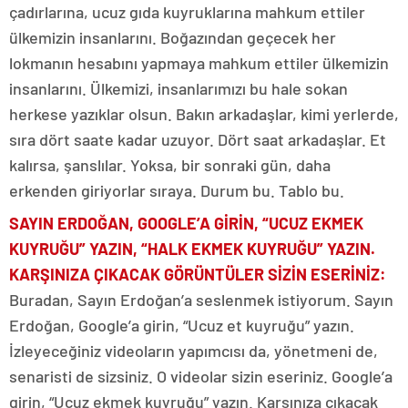
çadırlarına, ucuz gıda kuyruklarına mahkum ettiler
ülkemizin insanlarını. Boğazından geçecek her
lokmanın hesabını yapmaya mahkum ettiler ülkemizin
insanlarını. Ülkemizi, insanlarımızı bu hale sokan
herkese yazıklar olsun. Bakın arkadaşlar, kimi yerlerde,
sıra dört saate kadar uzuyor. Dört saat arkadaşlar. Et
kalırsa, şanslılar. Yoksa, bir sonraki gün, daha
erkenden giriyorlar sıraya. Durum bu. Tablo bu.
SAYIN ERDOĞAN, GOOGLE’A GİRİN, “UCUZ EKMEK
KUYRUĞU” YAZIN, “HALK EKMEK KUYRUĞU” YAZIN.
KARŞINIZA ÇIKACAK GÖRÜNTÜLER SİZİN ESERİNİZ:
Buradan, Sayın Erdoğan’a seslenmek istiyorum. Sayın
Erdoğan, Google’a girin, “Ucuz et kuyruğu” yazın.
İzleyeceğiniz videoların yapımcısı da, yönetmeni de,
senaristi de sizsiniz. O videolar sizin eseriniz. Google’a
girin, “Ucuz ekmek kuyruğu” yazın. Karşınıza çıkacak