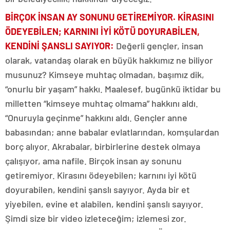
BİRÇOK İNSAN AY SONUNU GETİREMİYOR. KİRASINI
ÖDEYEBİLEN; KARNINI İYİ KÖTÜ DOYURABİLEN,
KENDİNİ ŞANSLI SAYIYOR:
Değerli gençler, insan
olarak, vatandaş olarak en büyük hakkımız ne biliyor
musunuz? Kimseye muhtaç olmadan, başımız dik,
“onurlu bir yaşam” hakkı. Maalesef, bugünkü iktidar bu
milletten “kimseye muhtaç olmama” hakkını aldı.
“Onuruyla geçinme” hakkını aldı. Gençler anne
babasından; anne babalar evlatlarından, komşulardan
borç alıyor. Akrabalar, birbirlerine destek olmaya
çalışıyor, ama nafile. Birçok insan ay sonunu
getiremiyor. Kirasını ödeyebilen; karnını iyi kötü
doyurabilen, kendini şanslı sayıyor. Ayda bir et
yiyebilen, evine et alabilen, kendini şanslı sayıyor.
Şimdi size bir video izleteceğim; izlemesi zor.