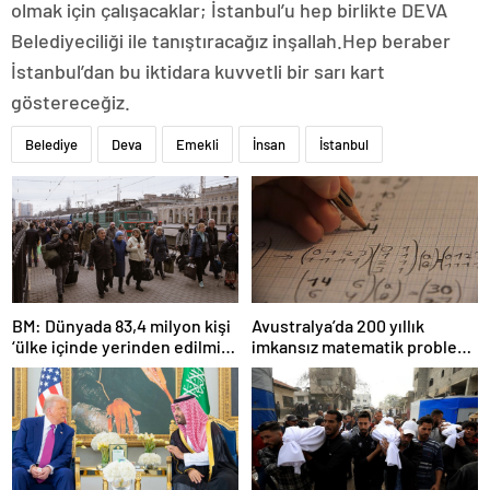
olmak için çalışacaklar; İstanbul’u hep birlikte DEVA
Belediyeciliği ile tanıştıracağız inşallah.Hep beraber
İstanbul’dan bu iktidara kuvvetli bir sarı kart
göstereceğiz.
Belediye
Deva
Emekli
İnsan
İstanbul
BM: Dünyada 83,4 milyon kişi
Avustralya’da 200 yıllık
‘ülke içinde yerinden edilmiş’
imkansız matematik problemi
olarak yaşıyor
çözüldü