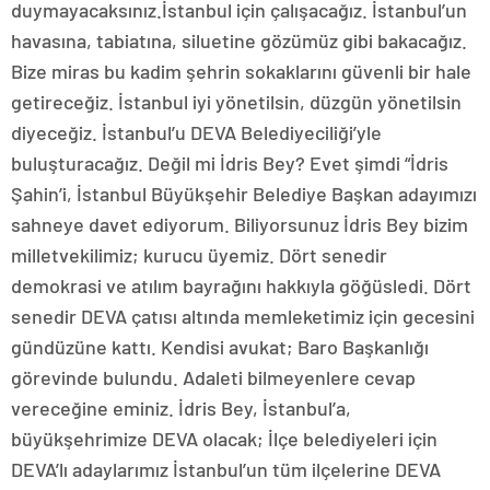
duymayacaksınız.İstanbul için çalışacağız. İstanbul’un
havasına, tabiatına, siluetine gözümüz gibi bakacağız.
Bize miras bu kadim şehrin sokaklarını güvenli bir hale
getireceğiz. İstanbul iyi yönetilsin, düzgün yönetilsin
diyeceğiz. İstanbul’u DEVA Belediyeciliği’yle
buluşturacağız. Değil mi İdris Bey? Evet şimdi “İdris
Şahin’i, İstanbul Büyükşehir Belediye Başkan adayımızı
sahneye davet ediyorum. Biliyorsunuz İdris Bey bizim
milletvekilimiz; kurucu üyemiz. Dört senedir
demokrasi ve atılım bayrağını hakkıyla göğüsledi. Dört
senedir DEVA çatısı altında memleketimiz için gecesini
gündüzüne kattı. Kendisi avukat; Baro Başkanlığı
görevinde bulundu. Adaleti bilmeyenlere cevap
vereceğine eminiz. İdris Bey, İstanbul’a,
büyükşehrimize DEVA olacak; İlçe belediyeleri için
DEVA’lı adaylarımız İstanbul’un tüm ilçelerine DEVA