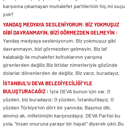
karşısına çıkamayan muhalefet partilerinin hiç mi suçu
yok?
YANDAŞ MEDYAYA SESLENİYORUM: BİZ YOKMUŞUZ
GİBİ DAVRANMAYIN, BİZİ GÖRMEZDEN GELMEYİN :
Yandaş medyaya sesleniyorum: Biz yokmuşuz gibi
davranmayın, bizi görmezden gelmeyin. Biz laf
kalabalığı ile muhalefet koltuklarının yarışına
girenlerden değiliz.Biz iktidar nimetleriyle gözünde
dolarlar dönenlerden de değiliz. Biz varız, buradayız.
İSTANBUL’U DEVA BELEDİYECİLİĞİ’YLE
BULUŞTURACAĞIZ :
İşte DEVA bunun için var. O
yüzden, biz buradayız; O yüzden, İstanbul’dayız. O
yüzden Türkiye’nin dört bir yanında; Başımız dik,
alnımız ak, milletimizin karşınızdayız. DEVA Partisi bu
yola, “insan onuruna yaraşır bir hayat” diyerek çıktı.Bu