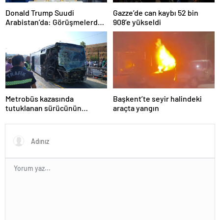
Donald Trump Suudi
Gazze’de can kaybı 52 bin
Arabistan’da: Görüşmelerde
908’e yükseldi
uyukladı
Metrobüs kazasında
Başkent’te seyir halindeki
tutuklanan sürücünün
araçta yangın
ifadesine ulaşıldı