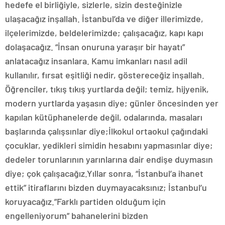
hedefe el birliğiyle, sizlerle, sizin desteğinizle
ulaşacağız inşallah. İstanbul’da ve diğer illerimizde,
ilçelerimizde, beldelerimizde; çalışacağız, kapı kapı
dolaşacağız. “İnsan onuruna yaraşır bir hayatı”
anlatacağız insanlara. Kamu imkanları nasıl adil
kullanılır, fırsat eşitliği nedir, göstereceğiz inşallah.
Öğrenciler, tıkış tıkış yurtlarda değil; temiz, hijyenik,
modern yurtlarda yaşasın diye; günler öncesinden yer
kapılan kütüphanelerde değil, odalarında, masaları
başlarında çalışsınlar diye;İlkokul ortaokul çağındaki
çocuklar, yedikleri simidin hesabını yapmasınlar diye;
dedeler torunlarının yarınlarına dair endişe duymasın
diye; çok çalışacağız.Yıllar sonra, “İstanbul’a ihanet
ettik” itiraflarını bizden duymayacaksınız; İstanbul’u
koruyacağız.”Farklı partiden olduğum için
engelleniyorum” bahanelerini bizden