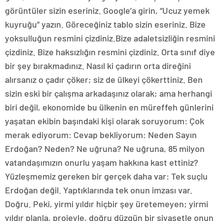
görüntüler sizin eseriniz. Google’a girin, “Ucuz yemek
kuyruğu” yazın. Göreceğiniz tablo sizin eseriniz. Bize
yoksulluğun resmini çizdiniz.Bize adaletsizliğin resmini
çizdiniz. Bize haksızlığın resmini çizdiniz. Orta sınıf diye
bir şey bırakmadınız. Nasıl ki çadırın orta direğini
alırsanız o çadır çöker; siz de ülkeyi çökerttiniz. Ben
sizin eski bir çalışma arkadaşınız olarak; ama herhangi
biri değil, ekonomide bu ülkenin en müreffeh günlerini
yaşatan ekibin başındaki kişi olarak soruyorum: Çok
merak ediyorum: Cevap bekliyorum: Neden Sayın
Erdoğan? Neden? Ne uğruna? Ne uğruna, 85 milyon
vatandaşımızın onurlu yaşam hakkına kast ettiniz?
Yüzleşmemiz gereken bir gerçek daha var: Tek suçlu
Erdoğan değil. Yaptıklarında tek onun imzası var.
Doğru. Peki, yirmi yıldır hiçbir şey üretemeyen; yirmi
yıldır planla, projeyle, doğru düzgün bir siyasetle onun