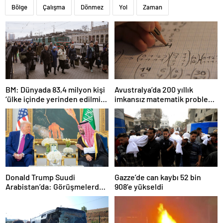
Bölge
Çalışma
Dönmez
Yol
Zaman
BM: Dünyada 83,4 milyon kişi
Avustralya’da 200 yıllık
‘ülke içinde yerinden edilmiş’
imkansız matematik problemi
olarak yaşıyor
çözüldü
Donald Trump Suudi
Gazze’de can kaybı 52 bin
Arabistan’da: Görüşmelerde
908’e yükseldi
uyukladı