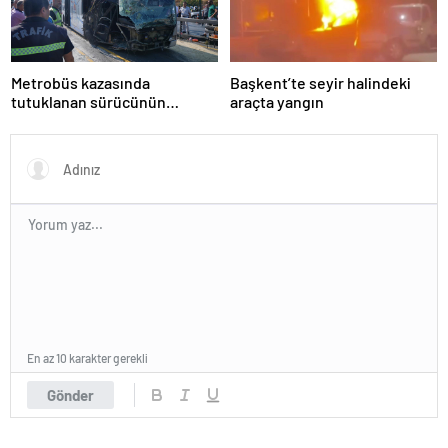
Metrobüs kazasında
Başkent’te seyir halindeki
tutuklanan sürücünün
araçta yangın
ifadesine ulaşıldı
En az 10 karakter gerekli
Gönder