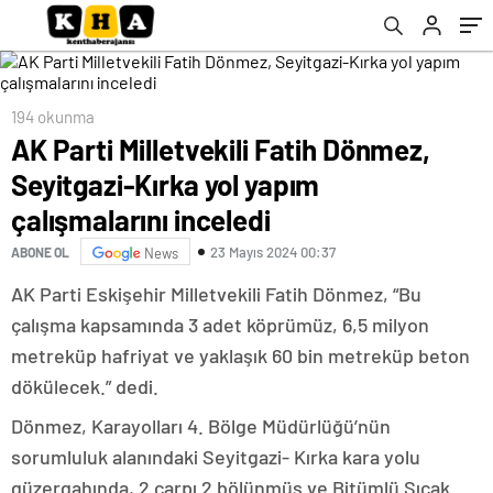
194 okunma
AK Parti Milletvekili Fatih Dönmez,
Seyitgazi-Kırka yol yapım
çalışmalarını inceledi
23 Mayıs 2024 00:37
ABONE OL
News
AK Parti Eskişehir Milletvekili Fatih Dönmez, “Bu
çalışma kapsamında 3 adet köprümüz, 6,5 milyon
metreküp hafriyat ve yaklaşık 60 bin metreküp beton
dökülecek.” dedi.
Dönmez, Karayolları 4. Bölge Müdürlüğü’nün
sorumluluk alanındaki Seyitgazi- Kırka kara yolu
güzergahında, 2 çarpı 2 bölünmüş ve Bitümlü Sıcak