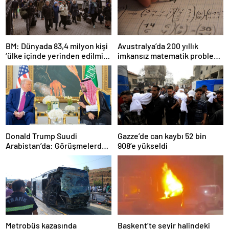
BM: Dünyada 83,4 milyon kişi
Avustralya’da 200 yıllık
‘ülke içinde yerinden edilmiş’
imkansız matematik problemi
olarak yaşıyor
çözüldü
Donald Trump Suudi
Gazze’de can kaybı 52 bin
Arabistan’da: Görüşmelerde
908’e yükseldi
uyukladı
Metrobüs kazasında
Başkent’te seyir halindeki