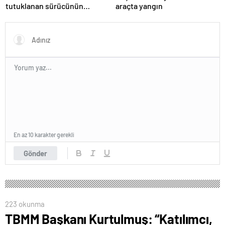
tutuklanan sürücünün
araçta yangın
ifadesine ulaşıldı
En az 10 karakter gerekli
Gönder
223 okunma
TBMM Başkanı Kurtulmuş: “Katılımcı,