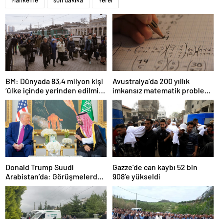
Mahkeme
son dakika
Yerel
BM: Dünyada 83,4 milyon kişi
Avustralya’da 200 yıllık
‘ülke içinde yerinden edilmiş’
imkansız matematik problemi
olarak yaşıyor
çözüldü
Donald Trump Suudi
Gazze’de can kaybı 52 bin
Arabistan’da: Görüşmelerde
908’e yükseldi
uyukladı