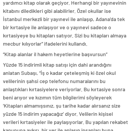
yardımcı kitap olarak geçiyor. Herhangi bir yayınevinin
kitabını diledikleri gibi alabilirler. Özel okullar ise
İstanbul merkezli bir yayınevi ile anlaşıp, Adana’da tek
bir kırtasiye ile anlaşıyor ve o yayınevi sadece o
kırtasiyeye bu kitapları satıyor. Sizi bu kitapları almaya
mecbur kılıyorlar” ifadelerini kullandı.
“Kitap alanlar il hakem heyetlerine başvursun”
Yüzde 15 indirimli kitap satışı için dahi arandığını
anlatan Subaşı, “İş o kadar çeteleşmiş ki özel okul
velilerinin şahsi cep telefonu numaralarını bu
anlaştıkları kırtasiyelere veriyorlar. Bu kırtasiye sonra
beni arıyor ve kızımın tüm bilgilerimi söyleyerek
‘Kitapları almamışsınız, şu tarihe kadar alırsanız size
yüzde 15 indirim yapacağız’ diyor. Velilerin kişisel
verileri kırtasiyeler ile paylaşıyorlar. Bu yapılan rekabet
kanununa aykırı, bir yer ile anlaşıp insanları buna