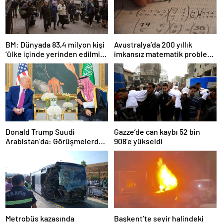
BM: Dünyada 83,4 milyon kişi
Avustralya’da 200 yıllık
‘ülke içinde yerinden edilmiş’
imkansız matematik problemi
olarak yaşıyor
çözüldü
Donald Trump Suudi
Gazze’de can kaybı 52 bin
Arabistan’da: Görüşmelerde
908’e yükseldi
uyukladı
Metrobüs kazasında
Başkent’te seyir halindeki