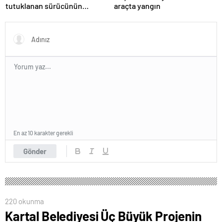
tutuklanan sürücünün
araçta yangın
ifadesine ulaşıldı
En az 10 karakter gerekli
Gönder
220 okunma
Kartal Belediyesi Üç Büyük Projenin