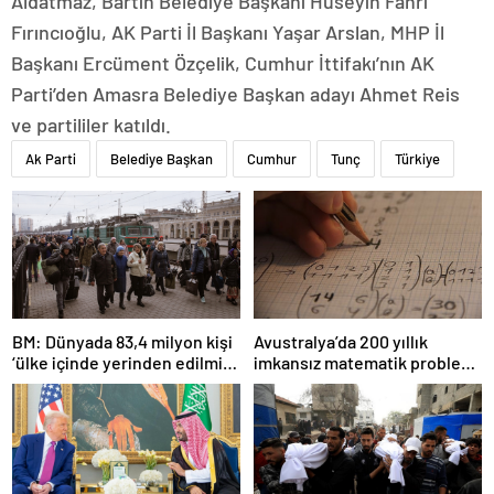
Aldatmaz, Bartın Belediye Başkanı Hüseyin Fahri
Fırıncıoğlu, AK Parti İl Başkanı Yaşar Arslan, MHP İl
Başkanı Ercüment Özçelik, Cumhur İttifakı’nın AK
Parti’den Amasra Belediye Başkan adayı Ahmet Reis
ve partililer katıldı.
Ak Parti
Belediye Başkan
Cumhur
Tunç
Türkiye
BM: Dünyada 83,4 milyon kişi
Avustralya’da 200 yıllık
‘ülke içinde yerinden edilmiş’
imkansız matematik problemi
olarak yaşıyor
çözüldü