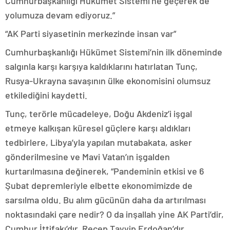
Cumhurbaşkanlığı Hükümet Sistemi’ne geçerek de
yolumuza devam ediyoruz.”
“AK Parti siyasetinin merkezinde insan var”
Cumhurbaşkanlığı Hükümet Sistemi’nin ilk döneminde
salgınla karşı karşıya kaldıklarını hatırlatan Tunç,
Rusya-Ukrayna savaşının ülke ekonomisini olumsuz
etkilediğini kaydetti.
Tunç, terörle mücadeleye, Doğu Akdeniz’i işgal
etmeye kalkışan küresel güçlere karşı aldıkları
tedbirlere, Libya’yla yapılan mutabakata, asker
gönderilmesine ve Mavi Vatan’ın işgalden
kurtarılmasına değinerek, “Pandeminin etkisi ve 6
Şubat depremleriyle elbette ekonomimizde de
sarsılma oldu. Bu alım gücünün daha da artırılması
noktasındaki çare nedir? O da inşallah yine AK Parti’dir,
Cumhur İttifakı’dır, Recep Tayyip Erdoğan’dır.