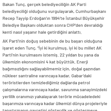
Bakan Tunç, gerçek belediyeciliğin AK Parti
belediyeciliği olduğunu vurgulayarak, Cumhurbaşkanı
Recep Tayyip Erdoğan’ın 1994’te İstanbul Büyükşehir
Belediye Başkanı olduktan sonra CHP’den devraldığı
kenti nasıl yaşanır hale getirdiğini anlattı.
AK Parti’nin doğuş sebebinin de bu başarı olduğuna
işaret eden Tunç, “İyi ki kurulmuş, iyi ki bu millet AK
Parti’nin kurulmasını istemiş. 22 yıldan bu yana da
ülkemizin ekonomisini 4 kat büyüttük. Enerji
bağımsızlığını sağlayabilmemiz için, doğal gazından
nükleer santraline varıncaya kadar, Gabar’daki
teröristlerden temizlediğimiz dağlarda petrol
çalışmalarına varıncaya kadar, savunma sanayimizdeki
yerlilik oranımızı yakalayarak terörle mücadeledeki
başarımıza varıncaya kadar ülkemizi dünya projeleriyle
tanıştırmanın gayretini gösterdik ve göstermeye