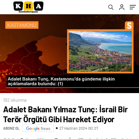
192 okunma
Adalet Bakanı Yılmaz Tunç: İsrail Bir
Terör Örgütü Gibi Hareket Ediyor
27 Haziran 2024 00:27
ABONE OL
News