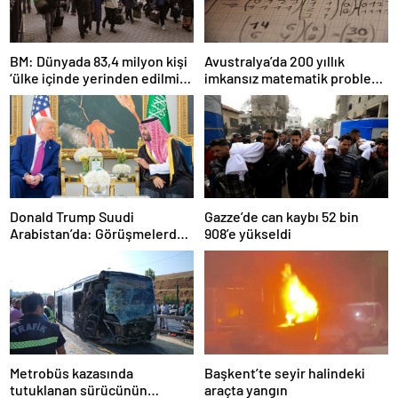
BM: Dünyada 83,4 milyon kişi
Avustralya’da 200 yıllık
‘ülke içinde yerinden edilmiş’
imkansız matematik problemi
olarak yaşıyor
çözüldü
Donald Trump Suudi
Gazze’de can kaybı 52 bin
Arabistan’da: Görüşmelerde
908’e yükseldi
uyukladı
Metrobüs kazasında
Başkent’te seyir halindeki
tutuklanan sürücünün
araçta yangın