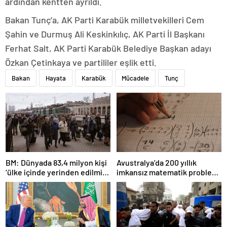
ardından kentten ayrıldı.
Bakan Tunç’a, AK Parti Karabük milletvekilleri Cem
Şahin ve Durmuş Ali Keskinkılıç, AK Parti İl Başkanı
Ferhat Salt, AK Parti Karabük Belediye Başkan adayı
Özkan Çetinkaya ve partililer eşlik etti.
Bakan
Hayata
Karabük
Mücadele
Tunç
BM: Dünyada 83,4 milyon kişi
Avustralya’da 200 yıllık
‘ülke içinde yerinden edilmiş’
imkansız matematik problemi
olarak yaşıyor
çözüldü