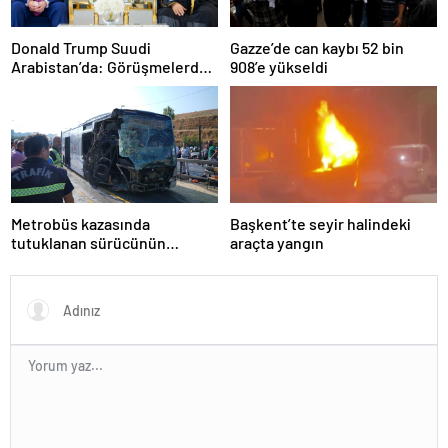
Donald Trump Suudi
Gazze’de can kaybı 52 bin
Arabistan’da: Görüşmelerde
908’e yükseldi
uyukladı
Metrobüs kazasında
Başkent’te seyir halindeki
tutuklanan sürücünün
araçta yangın
ifadesine ulaşıldı