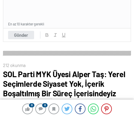
En az 10 karakter gerekli
Gönder
212 okunma
SOL Parti MYK Üyesi Alper Taş: Yerel
Seçimlerde Siyaset Yok, İçerik
Boşaltılmış Bir Süreç İçerisindeyiz
11 Mayıs 2024 00:54
ABONE OL
News
0
0
0
0
MEHMET REBİİ ÖZDEMİR
SOL Parti Merkez Yürütme Kurulu (MYK) üyesi Alper
Taş, Samsun’da ‘Yerel Seçimler ve Devrimci Siyaset’