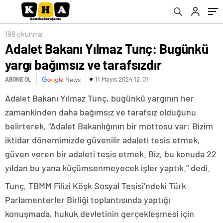
Bir Süreç İçerisindeyiz
196 okunma
Adalet Bakanı Yılmaz Tunç: Bugünkü
yargı bağımsız ve tarafsızdır
11 Mayıs 2024 12:01
ABONE OL
News
Adalet Bakanı Yılmaz Tunç, bugünkü yargının her
zamankinden daha bağımsız ve tarafsız olduğunu
belirterek, “Adalet Bakanlığının bir mottosu var: Bizim
iktidar dönemimizde güvenilir adaleti tesis etmek,
güven veren bir adaleti tesis etmek. Biz, bu konuda 22
yıldan bu yana küçümsenmeyecek işler yaptık.” dedi.
Tunç, TBMM Filizi Köşk Sosyal Tesisi’ndeki Türk
Parlamenterler Birliği toplantısında yaptığı
konuşmada, hukuk devletinin gerçekleşmesi için