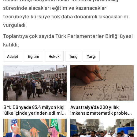
süresinde alacakları eğitim ve kazanacakları
tecrübeyle kürsüye çok daha donanımlı çıkacaklarını
vurguladı.
Toplantıya çok sayıda Türk Parlamenterler Birliği üyesi
katıldı.
Adalet
Eğitim
Hukuk
Tunç
Yargı
BM: Dünyada 83,4 milyon kişi
Avustralya’da 200 yıllık
‘ülke içinde yerinden edilmiş’
imkansız matematik problemi
olarak yaşıyor
çözüldü