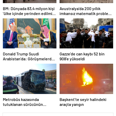
BM: Dünyada 83,4 milyon kişi
Avustralya’da 200 yıllık
‘ülke içinde yerinden edilmiş’
imkansız matematik problemi
olarak yaşıyor
çözüldü
Donald Trump Suudi
Gazze’de can kaybı 52 bin
Arabistan’da: Görüşmelerde
908’e yükseldi
uyukladı
Metrobüs kazasında
Başkent’te seyir halindeki
tutuklanan sürücünün
araçta yangın
ifadesine ulaşıldı