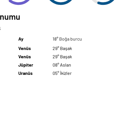
Konumu
3
Ay
18°
Boğa burcu
Venüs
29° Başak
Venüs
29° Başak
Jüpiter
08° Aslan
Uranüs
05° İkizler