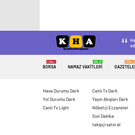
Ha
ed
CANLI
ANLIK
GÜNLÜ
BORSA
NAMAZ VAKITLERI
GAZETELE
Hava Durumu Dark
Canlı Tv Dark
Yol Durumu Dark
Yayın Akışları Dark
Canlı Tv Light
Nöbetçi Eczaneler
Son Dakika
takipçi satın al