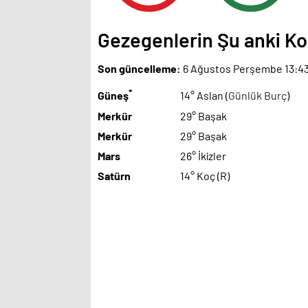
Gezegenlerin Şu anki 
Son güncelleme:
6 Ağustos Perşembe 13:4
*
Güneş
14° Aslan (
Günlük Burç
)
Merkür
29° Başak
Merkür
29° Başak
Mars
26° İkizler
Satürn
14° Koç (R)