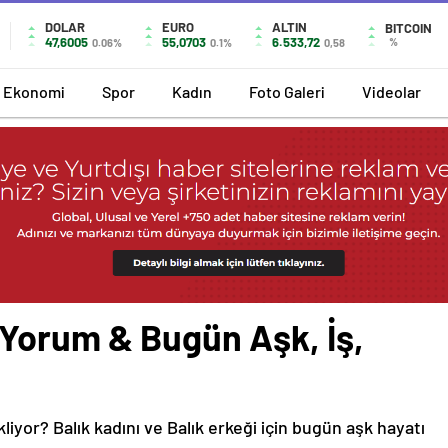
DOLAR
EURO
ALTIN
BITCOIN
47,6005
55,0703
6.533,72
%
0.06%
0.1%
0,58
Ekonomi
Spor
Kadın
Foto Galeri
Videolar
 Yorum & Bugün Aşk, İş,
liyor? Balık kadını ve Balık erkeği için bugün aşk hayatı