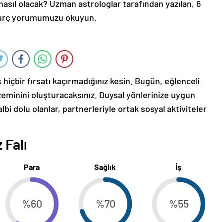
asıl olacak? Uzman astrologlar tarafından yazılan, 6
burç yorumumuzu okuyun.
 hiçbir fırsatı kaçırmadığınız kesin. Bugün, eğlenceli
zeminini oluşturacaksınız. Duysal yönlerinize uygun
lbi dolu olanlar, partnerleriyle ortak sosyal aktiviteler
 Falı
Para
Sağlık
İş
%60
%70
%55