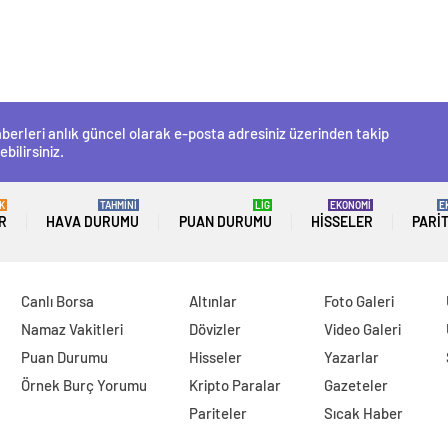
berleri anlık güncel olarak e-posta adresiniz üzerinden takip
ebilirsiniz.
K
TAHMİNİ
LİG
EKONOMİ
E
R
HAVA DURUMU
PUAN DURUMU
HISSELER
PARI
Canlı Borsa
Altınlar
Foto Galeri
Namaz Vakitleri
Dövizler
Video Galeri
Puan Durumu
Hisseler
Yazarlar
Örnek Burç Yorumu
Kripto Paralar
Gazeteler
Pariteler
Sıcak Haber