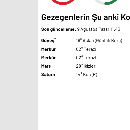
Gezegenlerin Şu anki 
Son güncelleme:
9 Ağustos Pazar 11:43
*
Güneş
16° Aslan (
Günlük Burç
)
Merkür
02° Terazi
Merkür
02° Terazi
Mars
28° İkizler
Satürn
14° Koç (R)