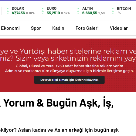
DOLAR
EURO
ALTIN
BITCOIN
47,7436
55,2510
6.660,55
%
0.18%
0.32%
2,59
Ekonomi
Spor
Kadın
Foto Galeri
Videolar
 Yorum & Bugün Aşk, İş,
ekliyor? Aslan kadını ve Aslan erkeği için bugün aşk