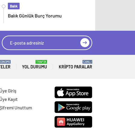
Balık
Balık Günlük Burç Yorumu
KONOMİ
TRAFİK
CANLI
TELER
YOL DURUMU
KRIPTO PARALAR
Üye Giriş
Üye Kayıt
Şifremi Unuttum