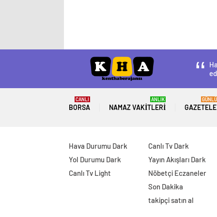
Ha
ed
CANLI
ANLIK
GÜNLÜ
BORSA
NAMAZ VAKITLERI
GAZETELE
Hava Durumu Dark
Canlı Tv Dark
Yol Durumu Dark
Yayın Akışları Dark
Canlı Tv Light
Nöbetçi Eczaneler
Son Dakika
takipçi satın al