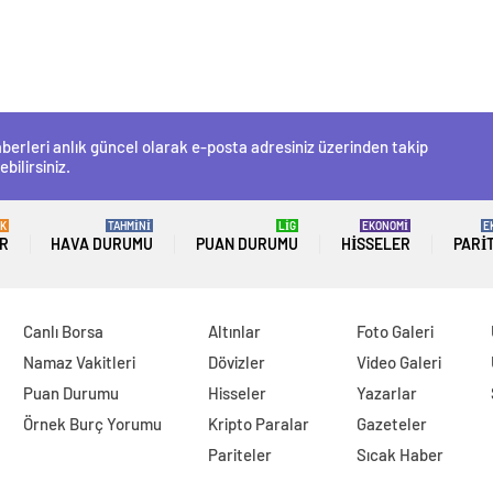
berleri anlık güncel olarak e-posta adresiniz üzerinden takip
ebilirsiniz.
K
TAHMİNİ
LİG
EKONOMİ
E
R
HAVA DURUMU
PUAN DURUMU
HISSELER
PARI
Canlı Borsa
Altınlar
Foto Galeri
Namaz Vakitleri
Dövizler
Video Galeri
Puan Durumu
Hisseler
Yazarlar
Örnek Burç Yorumu
Kripto Paralar
Gazeteler
Pariteler
Sıcak Haber