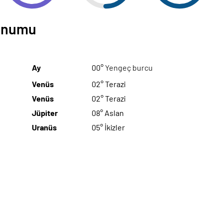
Konumu
Ay
00°
Yengeç burcu
Venüs
02° Terazi
Venüs
02° Terazi
Jüpiter
08° Aslan
Uranüs
05° İkizler