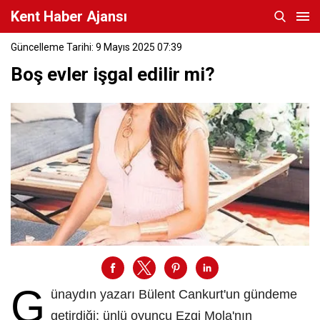
Kent Haber Ajansı
Güncelleme Tarihi: 9 Mayıs 2025 07:39
Boş evler işgal edilir mi?
G
ünaydın yazarı Bülent Cankurt'un gündeme
getirdiği; ünlü oyuncu Ezgi Mola'nın