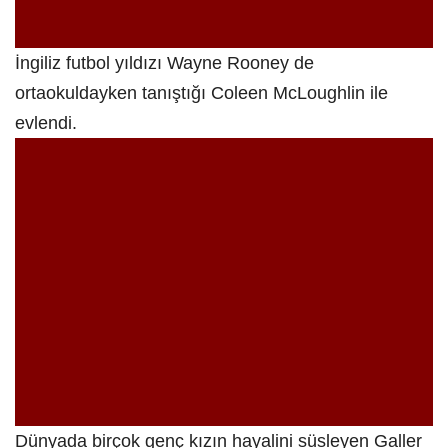
İngiliz futbol yıldızı Wayne Rooney de
ortaokuldayken tanıştığı Coleen McLoughlin ile
evlendi.
Dünyada birçok genç kızın hayalini süsleyen Galler